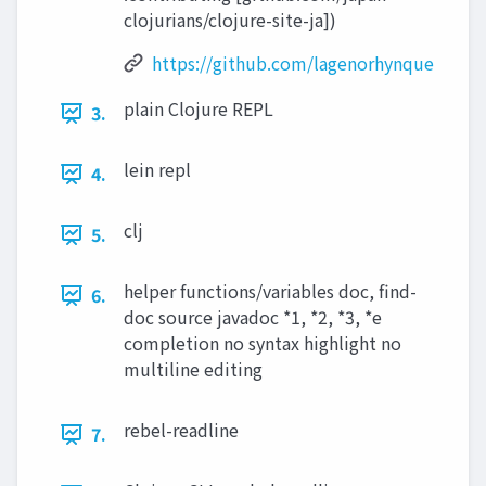
clojurians/clojure-site-ja])
https://github.com/lagenorhynque
plain Clojure REPL
3.
lein repl
4.
clj
5.
helper functions/variables doc, find­
6.
doc source javadoc *1, *2, *3, *e
completion no syntax highlight no
multiline editing
rebel-readline
7.