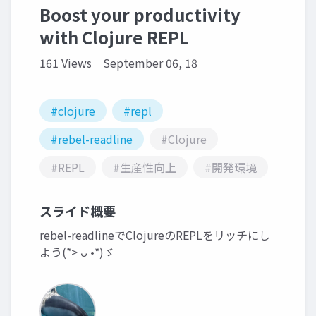
Boost your productivity
with Clojure REPL
161 Views
September 06, 18
#clojure
#repl
#rebel-readline
#Clojure
#REPL
#生産性向上
#開発環境
スライド概要
rebel-readlineでClojureのREPLをリッチにし
よう(*> ᴗ •*)ゞ