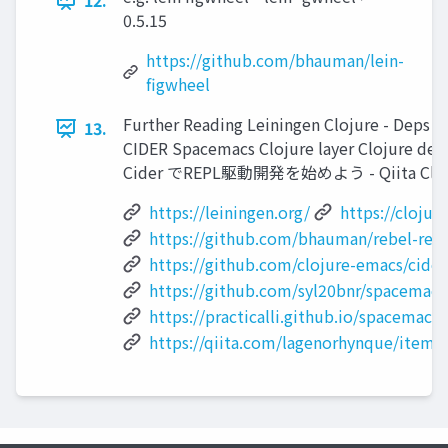
12.
0.5.15
https://github.com/bhauman/lein-
figwheel
Further Reading Leiningen Clojure - Deps a
13.
CIDER Spacemacs Clojure layer Clojure de
Cider でREPL駆動開発を始めよう - Qiita Cloj
https://leiningen.org/
https://clojur
https://github.com/bhauman/rebel-read
https://github.com/clojure-emacs/cider
https://github.com/syl20bnr/spacemacs/
https://practicalli.github.io/spacemacs/
https://qiita.com/lagenorhynque/item