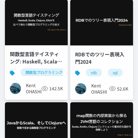
関数型言語テイスティ
RDBでのツリー表現入
ング: Haskell, Scala,
門2024
Clojure, Elixirを比べ
関数型プログラミング
haskell
scala
cloju
rdb
sql
モ
て味わう関数型プログ
ラミングの旨さ
Kent
Kent
142.5K
52.6K
OHASHI
OHASHI