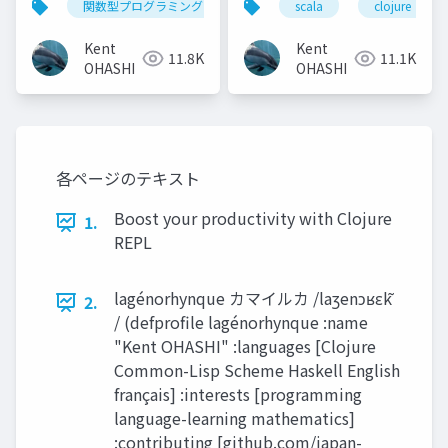
関数型プログラミング
lisp
scala
clojure
clojure
elixir
Haskell, Scala
Kent
Kent
11.8K
11.1K
OHASHI
OHASHI
各ページのテキスト
Boost your productivity with Clojure
1.
REPL
lagénorhynque カマイルカ /laʒenɔʁɛk ̃
2.
/ (defprofile lagénorhynque :name
"Kent OHASHI" :languages [Clojure
Common-Lisp Scheme Haskell English
français] :interests [programming
language-learning mathematics]
:contributing [github.com/japan-