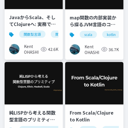
JavaからScala、そし
map関数の内部実装か
てClojureへ: 実務で活
ら探るJVM言語のコレ
きる関数型プログラミ
クション: Scala,
関数型言語
関数型プログラミング
java
s
scala
kotlin
ング
Kotlin, Clojureコレク
ションの基本的な設計
Kent
Kent
42.6K
36.7K
を理解しよう
OHASHI
OHASHI
純LISPから考える関数
From Scala/Clojure
型言語のプリミティブ:
to Kotlin
Clojure, Elixir,