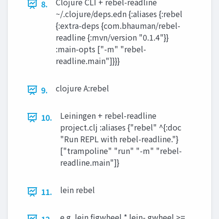
Clojure CLI + rebel-readline
8.
~/.clojure/deps.edn {:aliases {:rebel
{:extra-deps {com.bhauman/rebel-
readline {:mvn/version "0.1.4"}}
:main-opts ["-m" "rebel-
readline.main"]}}}
clojure ­A:rebel
9.
Leiningen + rebel-readline
10.
project.clj :aliases {"rebel" ^{:doc
"Run REPL with rebel-readline."}
["trampoline" "run" "-m" "rebel-
readline.main"]}
lein rebel
11.
e.g. lein figwheel * lein- gwheel >=