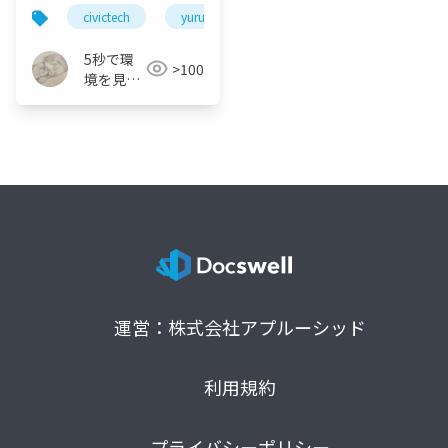
「YururiMap」
civictech
yururimap
webアプリ
mvp
5秒で環
>100
境を見え
る化🌏 ｜
YururiMap
( 無料ア
プリ )｜
Yururi
Concept
運営：株式会社アプルーシッド
利用規約
プライバシーポリシー