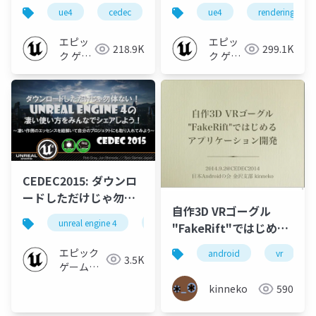
おさらい（グラフィク
グフロー総おさらい
ue4
cedec
ue4cedec
ue4
rendering
ス編）
エピッ
エピッ
218.9K
299.1K
ク ゲー
ク ゲー
ムズ ジ
ムズ ジ
ャパン
ャパン
CEDEC2015: ダウンロ
ードしただけじゃ勿体
自作3D VRゴーグル
ない！ Unreal Engine
unreal engine 4
ue4
cedec
"FakeRift"ではじめる
4の 凄い使い方をみん
アプリケーション開発
なでシェアしよう！
エピック
android
vr
3.5K
ゲームズ
ジャパン
kinneko
590