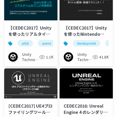
【CEDEC2017】Unity
【CEDEC2017】Unity
を使ったリアルタイム
を使ったNintendo
なアニメ映像表現
Switch™向けのタイト
artist
anime
unity
development
unity3d
cede
unity
ル開発・移植テクニッ
ク!!
Unity
Unity
1.1K
41.8K
Technologies
Technologies
Japan
Japan
[CEDEC2017] UE4プロ
CEDEC2016: Unreal
ファイリングツール総
Engine 4 のレンダリン