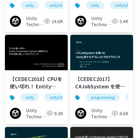
ンス/メモリ計測、デバ
Pipelineを使ってみよ
unity
unity3d
cedec
unity
cedec2018
unity3d
ッグ術
う
Unity
Unity
24.6K
5.4K
Technologies
Technologies
Japan
Japan
【CEDEC2018】CPUを
【CEDEC2017】
使い切れ！ Entity
C#JobSystem を使っ
Component
た Unity流マルチスレ
unity
unity3d
cedec
programming
cedec2018
unit
System（通称ECS）
ッドプログラミング
が切り開く新しいプロ
Unity
Unity
9.3K
8.6K
グラミング
Technologies
Technologies
Japan
Japan