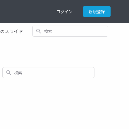
ログイン
新規登録
検索
てのスライド
検索