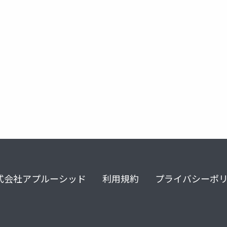
cedec
multi-thread
プログラミング
マルチスレッ
式会社アプルーシッド
利用規約
プライバシーポ