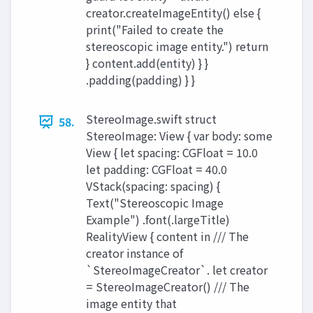
creator.createImageEntity() else {
print("Failed to create the
stereoscopic image entity.") return
} content.add(entity) } }
.padding(padding) } }
StereoImage.swift struct
58.
StereoImage: View { var body: some
View { let spacing: CGFloat = 10.0
let padding: CGFloat = 40.0
VStack(spacing: spacing) {
Text("Stereoscopic Image
Example") .font(.largeTitle)
RealityView { content in /// The
creator instance of
`StereoImageCreator`. let creator
= StereoImageCreator() /// The
image entity that