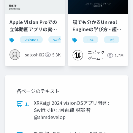
Apple Vision Proでの
猫でも分かるUnreal
立体動画アプリの実装
Engineの学び方 - 超初
と40の工夫
心者向け編 - 2023 v1.0
visionos
swift
ue4
ue5
u
エピック
satoshi0212
5.3K
1.7M
ゲームズ
ジャパン
各ページのテキスト
XRKaigi 2024 visionOSアプリ開発 :
1.
Swiftで挑む最前線 服部 智
@shmdevelop