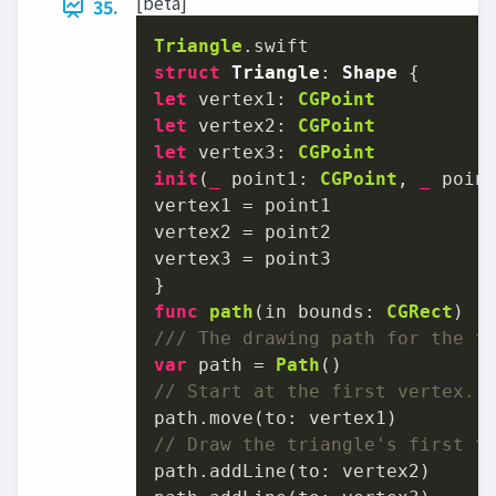
[beta]
35.
Triangle
struct
Triangle
: 
Shape
let
 vertex1: 
CGPoint
let
 vertex2: 
CGPoint
let
 vertex3: 
CGPoint
init
(
_
point1
: 
CGPoint
, 
_
poin
vertex1 
=
 point1

vertex2 
=
 point2

vertex3 
=
 point3

func
path
(
in
bounds
: 
CGRect
) -
/// The drawing path for the t
var
 path 
=
Path
// Start at the first vertex.
// Draw the triangle's first t
path.addLine(to: vertex2)
