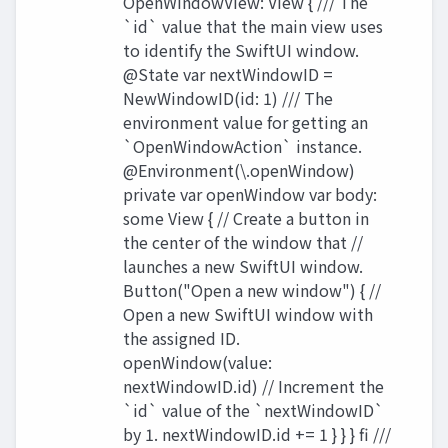
OpenWindowView: View { /// The
`id` value that the main view uses
to identify the SwiftUI window.
@State var nextWindowID =
NewWindowID(id: 1) /// The
environment value for getting an
`OpenWindowAction` instance.
@Environment(\.openWindow)
private var openWindow var body:
some View { // Create a button in
the center of the window that //
launches a new SwiftUI window.
Button("Open a new window") { //
Open a new SwiftUI window with
the assigned ID.
openWindow(value:
nextWindowID.id) // Increment the
`id` value of the `nextWindowID`
by 1. nextWindowID.id += 1 } } } fi ///