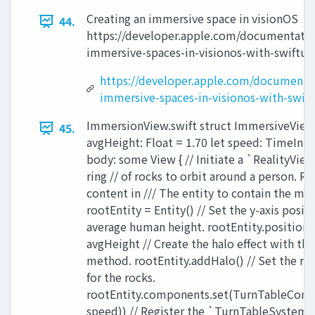
Creating an immersive space in visionOS
44.
https://developer.apple.com/documentation
immersive-spaces-in-visionos-with-swiftui
https://developer.apple.com/documentat
immersive-spaces-in-visionos-with-swift
ImmersionView.swift struct ImmersiveView:
45.
avgHeight: Float = 1.70 let speed: TimeInter
body: some View { // Initiate a `RealityView
ring // of rocks to orbit around a person. Re
content in /// The entity to contain the mod
rootEntity = Entity() // Set the y-axis posit
average human height. rootEntity.position.
avgHeight // Create the halo effect with t
method. rootEntity.addHalo() // Set the ro
for the rocks.
rootEntity.components.set(TurnTableCom
speed)) // Register the `TurnTableSystem`