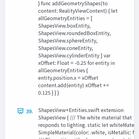
} func addGeometryShapes(to
content: RealityViewContent) { let
allGeometryEntities = [
ShapesView.boxEntity,
ShapesView.roundedBoxEntity,
ShapesView.sphereEntity,
ShapesView.coneEntity,
ShapesView.cylinderEntity ] var
xOffset: Float = -0.25 for entity in
allGeometryEntities {
entity.position.x = xOffset
content.add(entity) xOffset +=
0.125 } } }
ShapesView+Entities.swift extension
39.
ShapesView { /// The white material that
responds to lighting. static let whiteMateri
SimpleMaterial(color: .white, isMetallic: fal