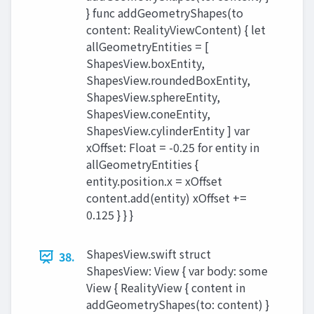
} func addGeometryShapes(to
content: RealityViewContent) { let
allGeometryEntities = [
ShapesView.boxEntity,
ShapesView.roundedBoxEntity,
ShapesView.sphereEntity,
ShapesView.coneEntity,
ShapesView.cylinderEntity ] var
xOffset: Float = -0.25 for entity in
allGeometryEntities {
entity.position.x = xOffset
content.add(entity) xOffset +=
0.125 } } }
ShapesView.swift struct
38.
ShapesView: View { var body: some
View { RealityView { content in
addGeometryShapes(to: content) }