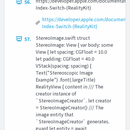
https://developer.apple.com/documentatio
56.
Index-Switch-(RealityKit)
https://developer.apple.com/documenta
Index-Switch-(RealityKit)
StereoImage.swift struct
57.
StereoImage: View { var body: some
View { let spacing: CGFloat = 10.0
let padding: CGFloat = 40.0
VStack(spacing: spacing) {
Text("Stereoscopic Image
Example") .font(.largeTitle)
RealityView { content in /// The
creator instance of
`StereoImageCreator`. let creator
= StereoImageCreator() /// The
image entity that
`StereoImageCreator` generates.
guard let entity = await