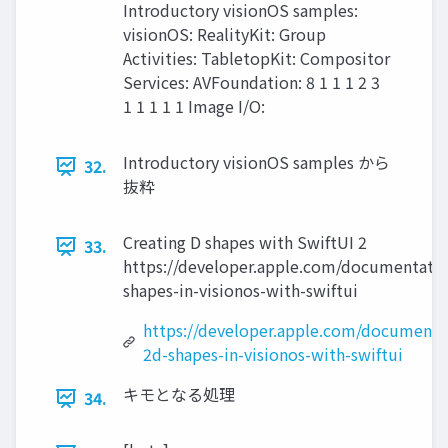
Introductory visionOS samples:
visionOS: RealityKit: Group
Activities: TabletopKit: Compositor
Services: AVFoundation: 8 1 1 1 2 3
1 1 1 1 1 Image I/O:
Introductory visionOS samples から
32.
抜粋
Creating D shapes with SwiftUI 2
33.
https://developer.apple.com/documentation
shapes-in-visionos-with-swiftui
https://developer.apple.com/documentat
2d-shapes-in-visionos-with-swiftui
キモとなる処理
34.