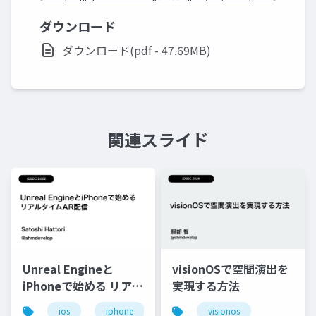
ダウンロード
ダウンロード(pdf - 47.69MB)
関連スライド
Unreal Engineと
visionOSで空間演出を
iPhoneで始める リアル
実現する方法
タイムAR配信
ios
iphone
swift
visionos
unreal engine
a