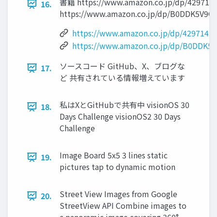
書籍 https://www.amazon.co.jp/dp/429714
16.
https://www.amazon.co.jp/dp/B0DDK5V9Q
https://www.amazon.co.jp/dp/4297143
https://www.amazon.co.jp/dp/B0DDK5
ソースコード GitHub、X、ブログな
17.
ど 共有されている情報増えています
私はXとGitHubで共有中 visionOS 30
18.
Days Challenge visionOS2 30 Days
Challenge
Image Board 5x5 3 lines static
19.
pictures tap to dynamic motion
Street View Images from Google
20.
StreetView API Combine images to