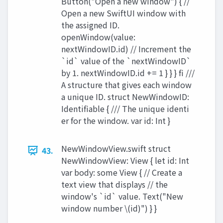
Button("Open a new window") { //
Open a new SwiftUI window with
the assigned ID.
openWindow(value:
nextWindowID.id) // Increment the
`id` value of the `nextWindowID`
by 1. nextWindowID.id += 1 } } } fi ///
A structure that gives each window
a unique ID. struct NewWindowID:
Identifiable { /// The unique identi
er for the window. var id: Int }
NewWindowView.swift struct
43.
NewWindowView: View { let id: Int
var body: some View { // Create a
text view that displays // the
window's `id` value. Text("New
window number \(id)") } }