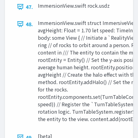
ImmersionView.swift rock.usdz
47.
ImmersionView.swift struct ImmersiveView:
48.
avgHeight: Float = 1.70 let speed: TimeInter
body: some View { // Initiate a `RealityView
ring // of rocks to orbit around a person. Re
content in /// The entity to contain the mod
rootEntity = Entity() // Set the y-axis posit
average human height. rootEntity.position.
avgHeight // Create the halo effect with t
method. rootEntity.addHalo() // Set the ro
for the rocks.
rootEntity.components.set(TurnTableCom
speed)) // Register the `TurnTableSystem`
rotation logic. TurnTableSystem.registerSy
the entity to the view. content.add(rootEntit
[beta]
49.