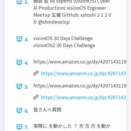
服部 智 xR Experts (visionOS) Cyber
2.
AI Productions visionOS Engineer
Meetup 主催 GitHub: satoshi 2 1 2 0
X: @shmdevelop
visionOS 30 Days Challenge
3.
visionOS2 30 Days Challenge
https://www.amazon.co.jp/dp/4297143119/
4.
https://www.amazon.co.jp/dp/429714311
https://www.amazon.co.jp/dp/4297143119/
5.
https://www.amazon.co.jp/dp/429714311
皆さんへ質問
6.
実際に を動かした ？ 方 方 方 を動か
7.