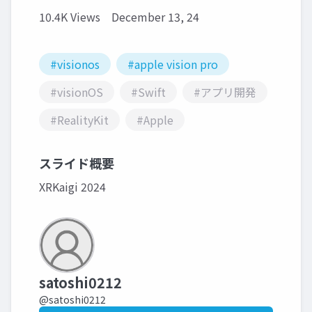
10.4K Views
December 13, 24
#visionos
#apple vision pro
#visionOS
#Swift
#アプリ開発
#RealityKit
#Apple
スライド概要
XRKaigi 2024
satoshi0212
@satoshi0212