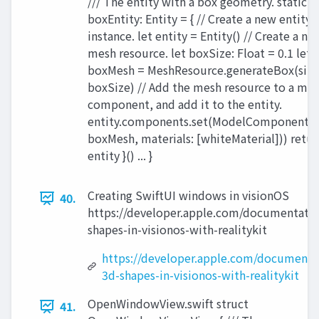
/// The entity with a box geometry. static l
boxEntity: Entity = { // Create a new entity
instance. let entity = Entity() // Create a ne
mesh resource. let boxSize: Float = 0.1 let
boxMesh = MeshResource.generateBox(size
boxSize) // Add the mesh resource to a mo
component, and add it to the entity.
entity.components.set(ModelComponent(
boxMesh, materials: [whiteMaterial])) retur
entity }() ... }
Creating SwiftUI windows in visionOS
40.
https://developer.apple.com/documentation
shapes-in-visionos-with-realitykit
https://developer.apple.com/documentat
3d-shapes-in-visionos-with-realitykit
OpenWindowView.swift struct
41.