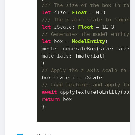
/// The size of the box in thr
let
 size: 
Float
=
0.3
/// The z-axis scale to compre
let
 zScale: 
Float
=
1E-3
// Generates the model entity 
let
 box 
=
ModelEntity
(

mesh: .generateBox(size: size),
materials: [material]

// Apply the z-axis scale to c
box.scale.z 
=
// Load textures and apply to 
await
 applyTextureToEntity(box
return
 box

}
