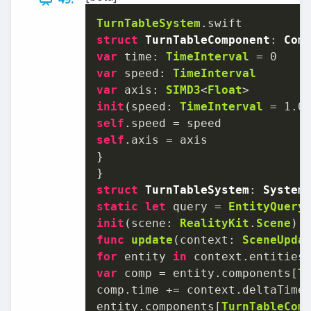
TurnTableSystem
struct
TurnTableComponent
: 
Com
var
 time: 
TimeInterval
=
0
var
 speed: 
TimeInterval
var
 axis: 
SIMD3
<
Float
init
(
speed
: 
TimeInterval
=
1.0
self
.speed 
=
self
.axis 
=
 axis

}

struct
TurnTableSystem
: 
System
static
let
 query 
=
EntityQuery
init
(
scene
: 
RealityKit
.
Scene
func
update
(
context
: 
SceneUpda
for
 entity 
in
 context.entities
var
 comp 
=
 entity.components[
T
comp.time 
+=
 context.deltaTime

entity.components[
TurnTableCom