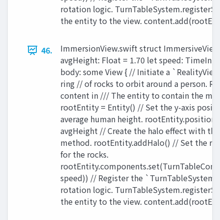
rotation logic. TurnTableSystem.registerSy
the entity to the view. content.add(rootEntit
ImmersionView.swift struct ImmersiveView:
46.
avgHeight: Float = 1.70 let speed: TimeInter
body: some View { // Initiate a `RealityView
ring // of rocks to orbit around a person. Re
content in /// The entity to contain the mod
rootEntity = Entity() // Set the y-axis posit
average human height. rootEntity.position.
avgHeight // Create the halo effect with t
method. rootEntity.addHalo() // Set the ro
for the rocks.
rootEntity.components.set(TurnTableCom
speed)) // Register the `TurnTableSystem`
rotation logic. TurnTableSystem.registerSy
the entity to the view. content.add(rootEntit