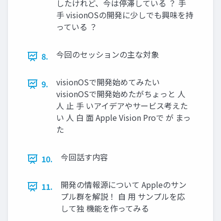
したけれど、今は停滞している ？ 手
手 visionOSの開発に少しでも興味を持
っている ？
今回のセッションの主な対象
8.
visionOSで開発始めてみたい
9.
visionOSで開発始めたがちょっと 人
人 止 手 いアイデアやサービス考えた
い 人 白 面 Apple Vision Proで が まっ
た
今回話す内容
10.
開発の情報源について Appleのサン
11.
プル群を解説！ 自 用 サンプルを応
して独 機能を作ってみる