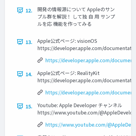
開発の情報源について Appleのサン
12.
プル群を解説！ して独 自 用 サンプ
ルを応 機能を作ってみる
Apple公式ページ: visionOS
13.
https://developer.apple.com/documentatio
https://developer.apple.com/documenta
Apple公式ページ: RealityKit
14.
https://developer.apple.com/documentation
https://developer.apple.com/documenta
Youtube: Apple Developer チャンネル
15.
https://www.youtube.com/@AppleDevelop
https://www.youtube.com/@AppleDeve