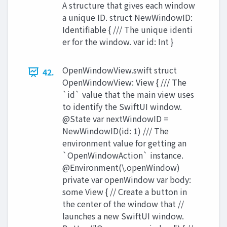
A structure that gives each window
a unique ID. struct NewWindowID:
Identifiable { /// The unique identi
er for the window. var id: Int }
OpenWindowView.swift struct
42.
OpenWindowView: View { /// The
`id` value that the main view uses
to identify the SwiftUI window.
@State var nextWindowID =
NewWindowID(id: 1) /// The
environment value for getting an
`OpenWindowAction` instance.
@Environment(\.openWindow)
private var openWindow var body:
some View { // Create a button in
the center of the window that //
launches a new SwiftUI window.