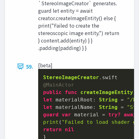
`StereoImageCreator` generates.
guard let entity = await
creator.createImageEntity() else {
print("Failed to create the
stereoscopic image entity.") return
} content.add(entity) } }
.padding(padding) } }
[beta]
59.
StereoImageCreator
@MainActor
public
func
createImageEntity
(
let
 materialRoot: 
String
=
"/R
let
 materialName: 
String
=
"St
guard
var
 material 
=
try?
awai
print
(
"Failed to load shader g
return
nil