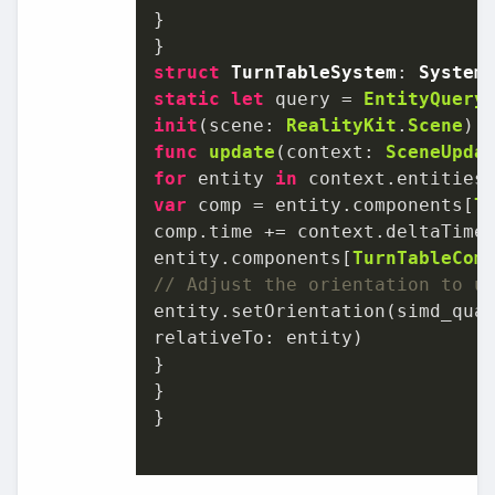
}

struct
TurnTableSystem
: 
System
static
let
 query 
=
EntityQuery
init
(
scene
: 
RealityKit
.
Scene
func
update
(
context
: 
SceneUpda
for
 entity 
in
 context.entities
var
 comp 
=
 entity.components[
T
comp.time 
+=
 context.deltaTime

entity.components[
TurnTableCom
// Adjust the orientation to u
entity.setOrientation(simd_qua
relativeTo: entity)

}

}

}
