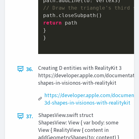
// Draw the triangle's third s
return
 path

}

}

Creating D entities with RealityKit 3
36.
https://developer.apple.com/documentation
shapes-in-visionos-with-realitykit
https://developer.apple.com/documentat
3d-shapes-in-visionos-with-realitykit
ShapesView.swift struct
37.
ShapesView: View { var body: some
View { RealityView { content in
addGeometryShapes(to: content) }