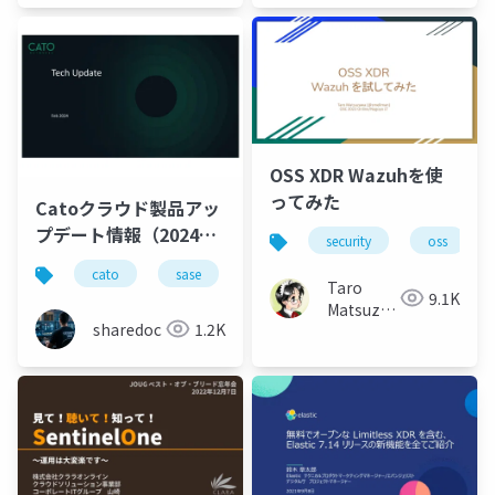
OSS XDR Wazuhを使
ってみた
Catoクラウド製品アッ
プデート情報（2024年
security
oss
2月版）
cato
sase
productupdate
Taro
9.1K
Matsuzawa
sharedoc
1.2K
aka. btm