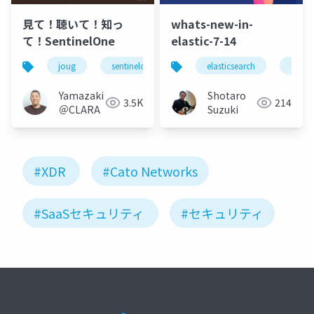
見て！聴いて！知っ
whats-new-in-
て！SentinelOne
elastic-7-14
joug
sentinelone
edr
elasticsearch
xdr
ngav
elasti
Yamazaki
Shotaro
3.5K
214
＠CLARA
Suzuki
#XDR
#Cato Networks
#SaaSセキュリティ
#セキュリティ