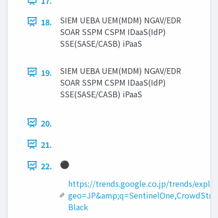
17.
SIEM UEBA UEM(MDM) NGAV/EDR
18.
SOAR SSPM CSPM IDaaS(IdP)
SSE(SASE/CASB) iPaaS
SIEM UEBA UEM(MDM) NGAV/EDR
19.
SOAR SSPM CSPM IDaaS(IdP)
SSE(SASE/CASB) iPaaS
20.
21.
⚫
22.
https://trends.google.co.jp/trends/explo
geo=JP&amp;q=SentinelOne,CrowdStrik
Black