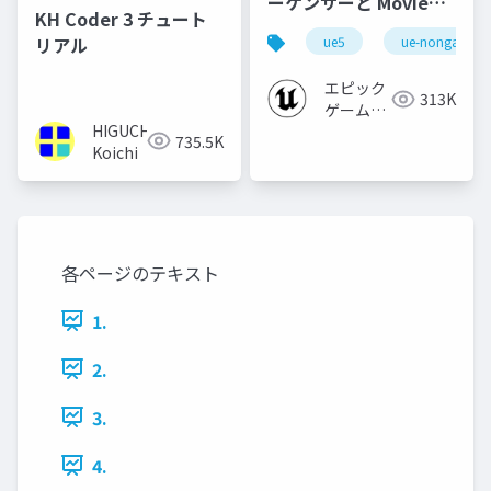
ーケンサーと Movie
KH Coder 3 チュート
Render Queue の使い
リアル
ue5
ue-nongame
方【Cinematic Dive
2023】
エピック
313K
ゲームズ
HIGUCHI
ジャパン
735.5K
Koichi
各ページのテキスト
1.
2.
3.
4.