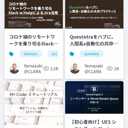
コロナ禍のリモートワ
Questetraをハブに、
ークを乗り切るSlack
人間系x自動化の共存プ
w/HalpによるJira活用
ラクティス
atlassian
jira
jsm
questetra
halp
jira serv
～ヘルプデスクをまる
ごとSlackで管理、
Yamazaki
Yamazaki
2.2K
1K
Halpが持つ将来性～
＠CLARA
＠CLARA
【初心者向け】UE5 シ