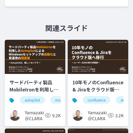
関連スライド
サードパーティ製品
10年モノのConfluence
MobileIronを利用した
& Jiraをクラウド版へ
Autopilotによる
移行
autopilot
mobileiron
confluence
mdm
uem
atlassi
Windowsセットアップ
の自動化と実運用の現
Yamazaki
Yamazaki
9.2K
3.2K
実解
＠CLARA
＠CLARA