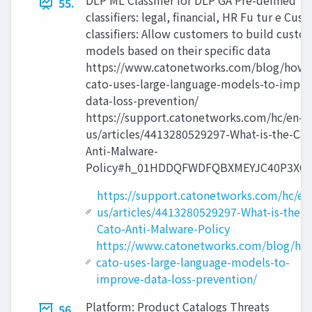
DLP ML Classifier for DLP GA Pre-defined
55.
classifiers: legal, financial, HR Fu tur e Cus
classifiers: Allow customers to build custo
models based on their specific data
https://www.catonetworks.com/blog/how-
cato-uses-large-language-models-to-impro
data-loss-prevention/
https://support.catonetworks.com/hc/en-
us/articles/4413280529297-What-is-the-Cat
Anti-Malware-
Policy#h_01HDDQFWDFQBXMEYJC40P3XG
https://support.catonetworks.com/hc/en
us/articles/4413280529297-What-is-the-
Cato-Anti-Malware-Policy
https://www.catonetworks.com/blog/ho
cato-uses-large-language-models-to-
improve-data-loss-prevention/
Platform: Product Catalogs Threats
56.