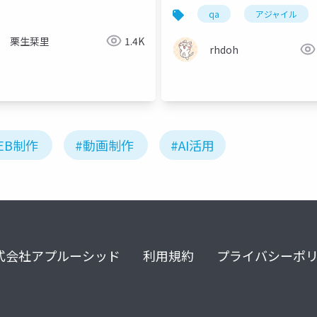
qa
アジャイル
栗生栞里
1.4K
rhdoh
EB制作
#動画制作
#AI活用
式会社アプルーシッド
利用規約
プライバシーポ