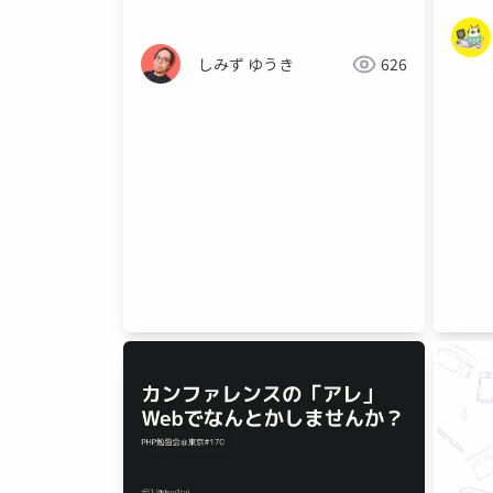
しみず ゆうき
626