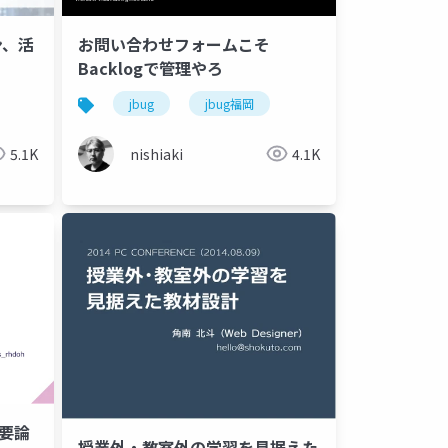
ン、活
お問い合わせフォームこそ
Backlogで管理やろ
jbug
jbug福岡
5.1K
nishiaki
4.1K
不要論
授業外・教室外の学習を見据えた