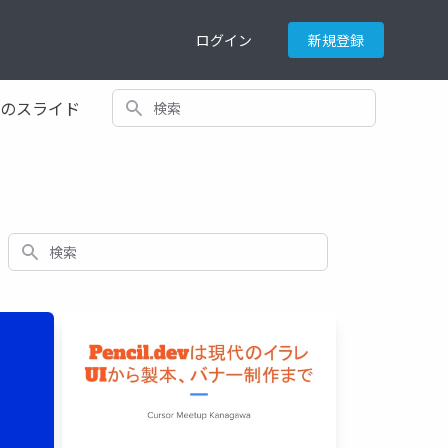
ログイン
新規登録
検索
てのスライド
検索