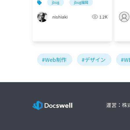
jbug
jbug福岡
nishiaki
1.2K
#Web制作
#デザイン
#W
運営：株