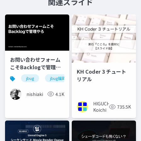
関連スライド
お問い合わせフォーム
こそBacklogで管理や
KH Coder 3 チュート
ろ
リアル
jbug
jbug福岡
nishiaki
4.1K
HIGUCHI
735.5K
Koichi