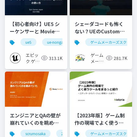
【初心者向け】UE5 シ
シェーダコードも怖く
ーケンサーと Movie
ない？UEのCustomノ
Render Queue の使い
ードで学ぶHLSL入門
ue5
ue-nongame
ゲームメーカーズスクラン
方【Cinematic Dive
2023】
エピッ
ゲーム
313.1K
281.7K
ク ゲー
メーカ
ムズ ジ
ーズ
ャパン
エンジニアとQAの壁が
【2023年版】ゲーム制
崩れていくのを眺めて
作の現場でよく使うツ
いた #scrumosaka
ールをまるっと紹介
scrumosaka
2024
scrum
ゲームメーカーズスクラン
agile