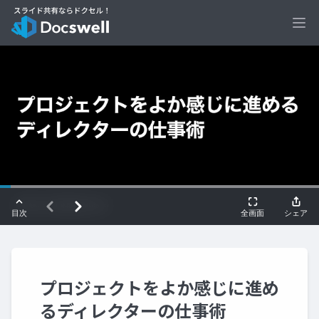
Ope
プロジェクトをよか感じに進め
るディレクターの仕事術