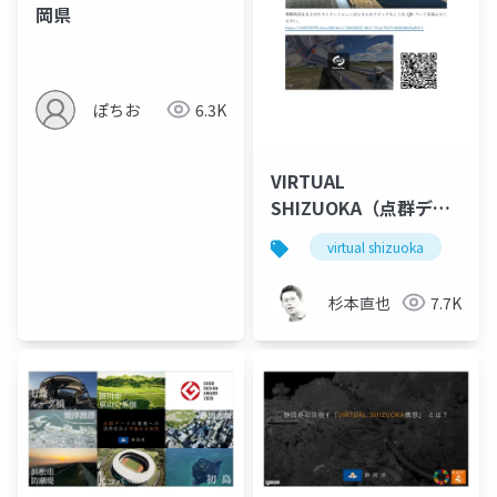
岡県
ぽちお
6.3K
VIRTUAL
SHIZUOKA（点群デー
タを使った災害報告
virtual shizuoka
po
例）
杉本直也
7.7K