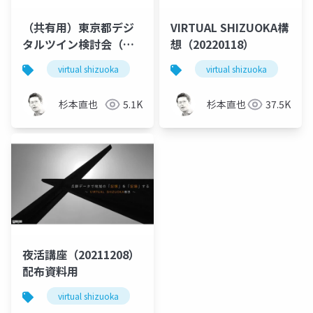
（共有用）東京都デジ
VIRTUAL SHIZUOKA構
タルツイン検討会（静
想（20220118）
岡県）
virtual shizuoka
pointcloud
virtual shizuoka
opendata
po
d
杉本直也
5.1K
杉本直也
37.5K
夜活講座（20211208）
配布資料用
virtual shizuoka