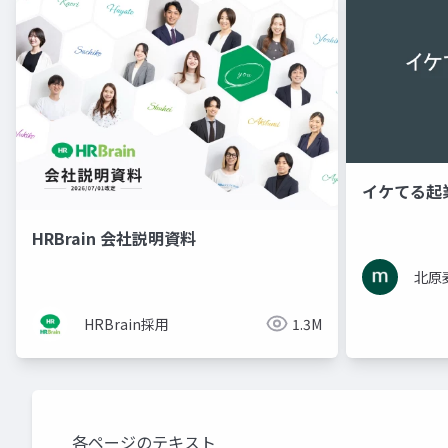
イケてる起
HRBrain 会社説明資料
北原
HRBrain採用
1.3M
各ページのテキスト