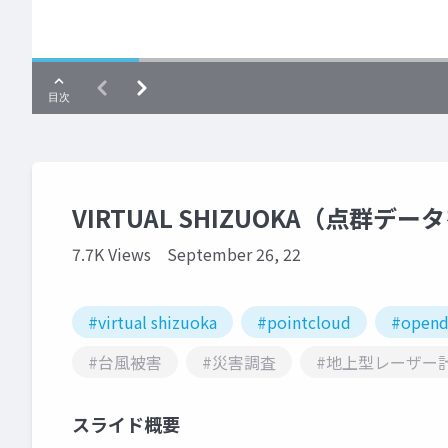
VIRTUAL SHIZUOKA（点群テ
7.7K Views
September 26, 22
#virtual shizuoka
#pointcloud
#opend
#台風被害
#災害調査
#地上型レーザー
スライド概要