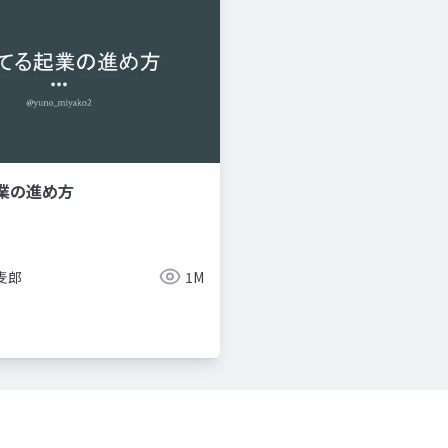
業の進め方
麦郎
1M