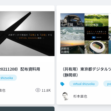
0211208）配布資料用
（共有用）東京都デジタル
（静岡県）
l shizuoka
virtual shizuoka
po
直也
11.8K
杉本直也