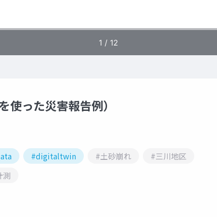
゙ータを使った災害報告例）
ata
#digitaltwin
#土砂崩れ
#三川地区
計測