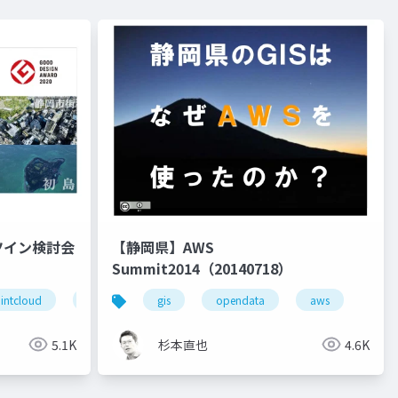
ツイン検討会
【静岡県】AWS
Summit2014（20140718）
intcloud
opendata
gis
digitaltwin
opendata
lidar
aws
5.1K
杉本直也
4.6K