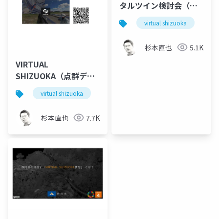
タルツイン検討会（静
岡県）
virtual shizuoka
po
杉本直也
5.1K
VIRTUAL
SHIZUOKA（点群デー
タを使った災害報告
virtual shizuoka
pointcloud
opendata
d
例）
杉本直也
7.7K