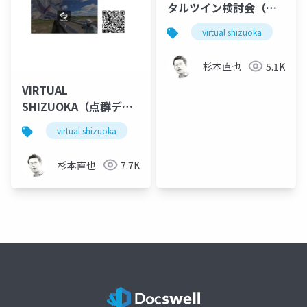
タルツイン検討会（静
岡県）
virtual shizuoka
po
杉本直也
5.1K
VIRTUAL
SHIZUOKA（点群デー
タを使った災害報告
virtual shizuoka
pointcloud
opendata
d
例）
杉本直也
7.7K