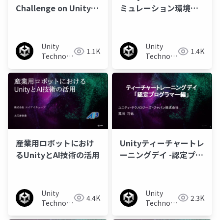
Challenge on Unity
ミュレーション環境の
について
構築
Unity
Unity
1.1K
1.4K
Technologies
Technologies
Japan
Japan
産業用ロボットにおけ
Unityティーチャートレ
るUnityとAI技術の活用
ーニングデイ -認定プロ
グラマー編-
Unity
Unity
4.4K
2.3K
Technologies
Technologies
Japan
Japan