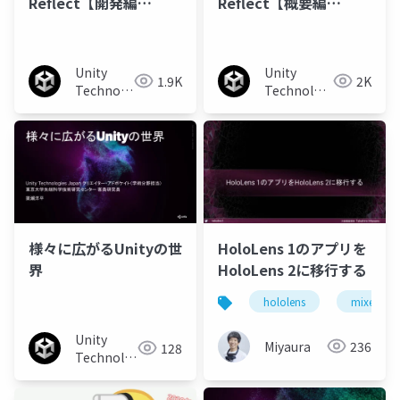
Reflect【開発編
Reflect【概要編
ver2.0】
ver2.0】
Unity
Unity
1.9K
2K
Technologies
Technologies
Japan
Japan
様々に広がるUnityの世
HoloLens 1のアプリを
界
HoloLens 2に移行する
hololens
mixed real
Unity
Miyaura
236
128
Technologies
Japan