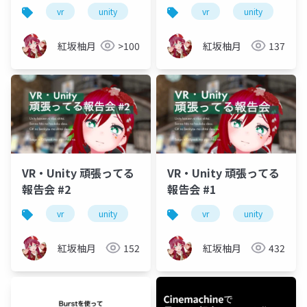
vr
unity
vrm
vrchat
vr
unity
初心者
vr
紅坂柚月
>100
紅坂柚月
137
VR・Unity 頑張ってる
VR・Unity 頑張ってる
報告会 #2
報告会 #1
vr
unity
vrm
vrchat
vr
unity
初心者
vr
紅坂柚月
152
紅坂柚月
432