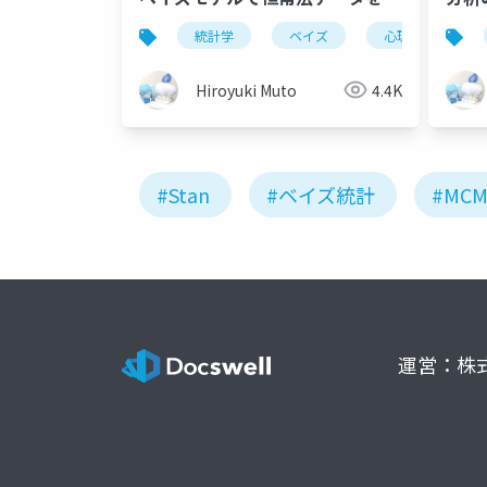
析する──
統計学
ベイズ
心理学
r
Hiroyuki Muto
4.4K
#Stan
#ベイズ統計
#MCM
運営：株