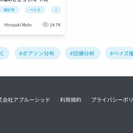
統計学
stan
ベイズ
r
stan
Hiroyuki Muto
24.7K
C
#ポアソン分布
#回帰分析
#ベイズ
式会社アプルーシッド
利用規約
プライバシーポ