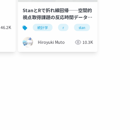
StanとRで折れ線回帰──空間的
視点取得課題の反応時間データを
説明する階層ベイズモデルを例に
46.2K
統計学
r
stan
ベイズ
心
──
Hiroyuki Muto
10.3K