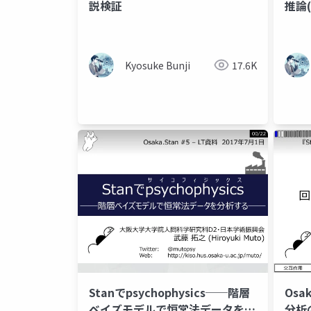
説検証
推論(
Kyosuke Bunji
17.6K
Stanでpsychophysics──階層
Osak
ベイズモデルで恒常法データを分
分析の