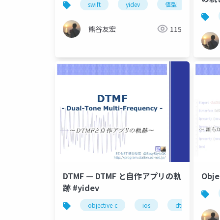
swift
yidev
値型
#coc
熊谷友宏
115
DTMF — DTMF と自作アプリの軌
Obje
跡 #yidev
objective-c
ios
dtmf
オ