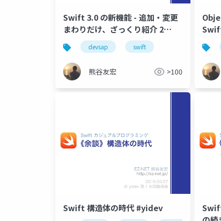
Swift 3.0 の新機能 - 追加・変更
Obj
まわりだけ、ざっくり紹介 2
Swi
#devsap
#aki
devsap
swift
熊谷友宏
>100
Swift 構造体の時代 #yidev
Swi
の続