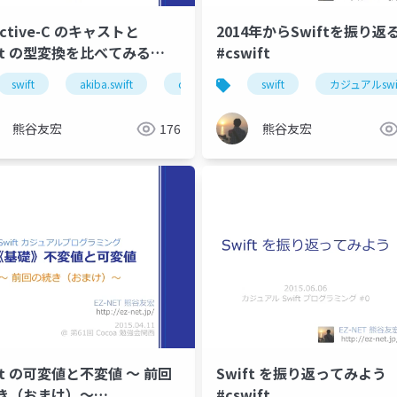
ective-C のキャストと
2014年からSwiftを振り返
ft の型変換を比べてみる
#cswift
baswift
swift
akiba.swift
objective-c
swift
カジュアルswi
熊谷友宏
176
熊谷友宏
ft の可変値と不変値 〜 前回
Swift を振り返ってみよう
き（おまけ）〜
#cswift