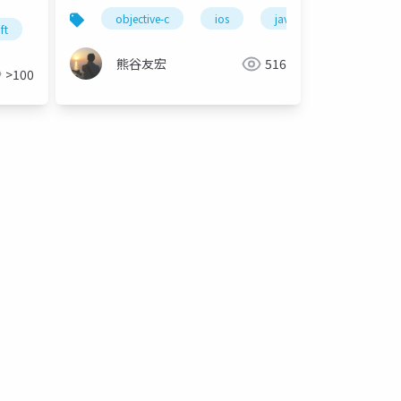
objective-c
ios
javascript
coco
ft
熊谷友宏
516
>100
ーフ