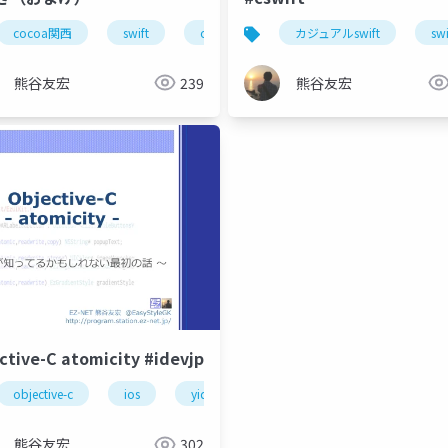
oa_kansai
cocoa関西
swift
objective-c
カジュアルswift
swi
熊谷友宏
239
熊谷友宏
ctive-C atomicity #idevjp
objective-c
ios
yidev
非同期処理
スレッドセ
ーディオ
yidev
熊谷友宏
302