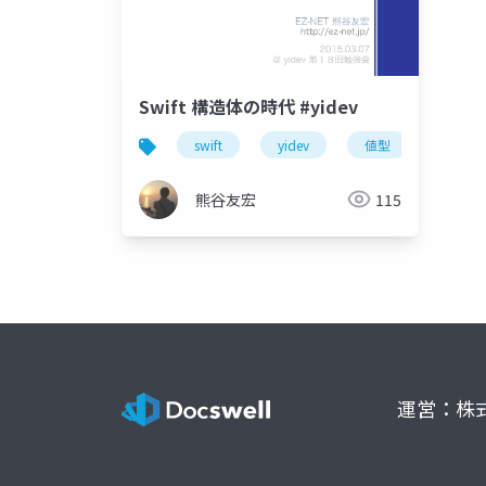
Swift 構造体の時代 #yidev
swift
yidev
値型
熊谷友宏
115
運営：株