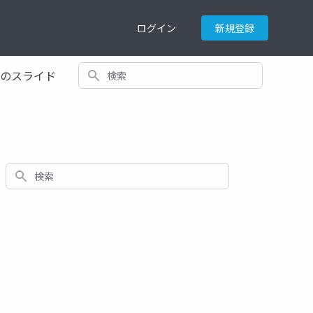
ログイン
新規登録
検索
てのスライド
検索