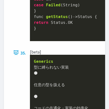
case
Failed
(
String
)

}

func 
getStatus
()->Status
return
 Status.OK

}

[beta]
35.
Generics
⚫
任意の型を扱える

⚫
コードの共通化・実装の効率化
