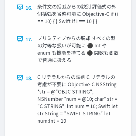
条件文の括弧からの訣別 評価式の外
16.
側括弧を省略可能に Objective-C if (i
== 10) { } Swift if i == 10 { }
プリミティブからの脱却 すべての型
17.
の対等な扱いが可能に ⚫ Int や
enum も機能を持てる ⚫ 関数も変数
で普通に扱える
C リテラルからの訣別 C リテラルの
18.
考慮が不要に Objective-C NSString
*str = @"OBJC STRING";
NSNumber *num = @10; char* str =
"C STRING"; int num = 10; Swift let
str:String = "SWIFT STRING" let
num:Int = 10