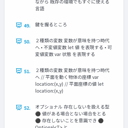
ながら 既存の環境でもすぐに使える
言語
鍵を握るところ
49.
２種類の変数 変数が意味を持つ時代
50.
へ • 不変値変数 let 値 を表現する • 可
変値変数 var 状態 を表現する
２種類の変数 変数が意味を持つ時代
51.
へ // 平面を動く物体の座標 var
location:(x,y) // 平面座標の値 let
location:(x,y)
オプショナル 存在しないを扱える型
52.
⚫ 値がある場合とない場合をとる
⚫ 存在しないことを意識でき ⚫
Optional<T> と