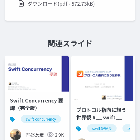
ダウンロード(pdf - 572.73kB)
関連スライド
Swift Concurrency 要
諦（完全版）
プロトコル指向に想う
世界観 #__swift__
swift concurrency
swift愛好会
関モバ
千
swift愛好会
swift
熊谷友宏
2.9K