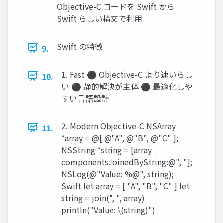
Objective-C コードを Swift から
Swift らしい構文で利用
Swift の特徴
9.
1. Fast ⚫ Objective-C より速いらし
10.
い ⚫ 静的解決が主体 ⚫ 最適化しや
すい言語設計
2. Modern Objective-C NSArray
11.
*array = @[ @"A", @"B", @"C" ];
NSString *string = [array
componentsJoinedByString:@", "];
NSLog(@"Value: %@", string);
Swift let array = [ "A", "B", "C" ] let
string = join(", ", array)
println("Value: \(string)")