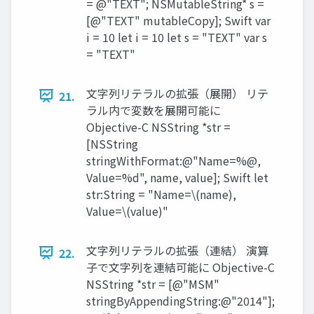
= @"TEXT"; NSMutableString* s =
[@"TEXT" mutableCopy]; Swift var
i = 10 let i = 10 let s = "TEXT" var s
= "TEXT"
文字列リテラルの拡張（展開） リテ
21.
ラル内で変数を展開可能に
Objective-C NSString *str =
[NSString
stringWithFormat:@"Name=%@,
Value=%d", name, value]; Swift let
str:String = "Name=\(name),
Value=\(value)"
文字列リテラルの拡張（連結） 演算
22.
子で文字列を連結可能に Objective-C
NSString *str = [@"MSM"
stringByAppendingString:@"2014"];