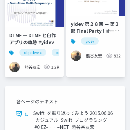
yidev 第２８回 — 第３
部 Final Party ! オープ
DTMF — DTMF と自作
ニング
アプリの軌跡 #yidev
yidev
objective-c
ios
dtmf
オーディオ
熊谷友宏
832
熊谷友宏
1.2K
各ページのテキスト
Swift を振り返ってみよう 2015.06.06
1.
カジュアル Swift プログラミング
#0 EZ-‐‑‒NET 熊⾕谷友宏