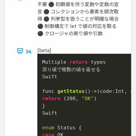
不要 ⚫ 初期値を伴う変数や定数の宣
言 ⚫ コレクションから要素を順次取
得 ⚫ 列挙型を扱うことが明確な場合
⚫ 制御構文で let で値の対応を取る
⚫ クロージャの戻り値や引数
[beta]
34.
Multiple 
return
 types

Swift

func 
getStatus
()->(
code:Int, s
return
 (
200
, 
"OK"
)

}

Swift

enum
case