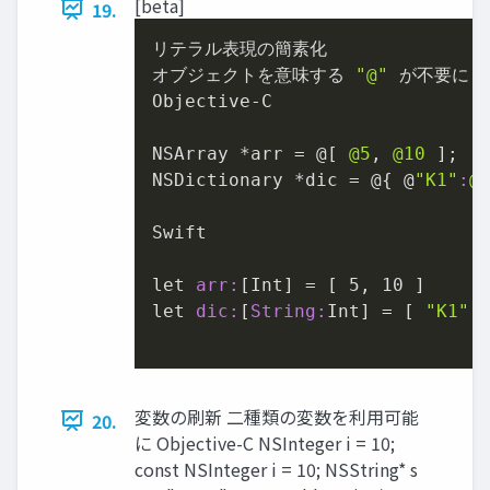
[beta]
19.
リテラル表現の簡素化

オブジェクトを意味する 
"@"
 が不要に

Objective-C

NSArray *arr = @[ 
@5
, 
@10
 ];

NSDictionary *dic = @{ @
"K1"
:
@
Swift

let 
arr:
[Int] = [ 
5
, 
10
 ]

let 
dic:
[
String:
Int] = [ 
"K1"
:
変数の刷新 二種類の変数を利用可能
20.
に Objective-C NSInteger i = 10;
const NSInteger i = 10; NSString* s