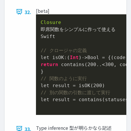
[beta]
32.
Closure
即席関数をシンプルに作って使える

Swift

// クロージャの定義
let isOK:(
Int
)->Bool = {(code:
return
 contains(
200
..<
300
, code
// 関数のように実行
let result = isOK(
200
// 別の関数の引数に渡して実行
let result = contains(statuses,
Type inference 型が明らかなら記述
33.