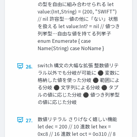
の型を自由に組み合わせられる let
value:(Int,String) = (200, "SWIFT")
// nil 許容型…値の他に「ない」状態
を扱える let value:Int? = nil // 値つき
列挙型…自由な値を持てる列挙子
enum Enumerate { case
Name(String) case NoName }
switch 構文の大幅な拡張 整数値リテ
26.
ラル以外でも分岐が可能に ⚫ 変数に
格納した値を使った分岐 ⚫ 範囲によ
る分岐 ⚫ 文字列による分岐 ⚫ タプ
ルの値に応じた分岐 ⚫ 値つき列挙型
の値に応じた分岐
数値リテラル さりげなく嬉しい機能
27.
let dec = 200 // 10 進数 let hex =
0xc8 // 16 進数 let oct = 0o310 // 8