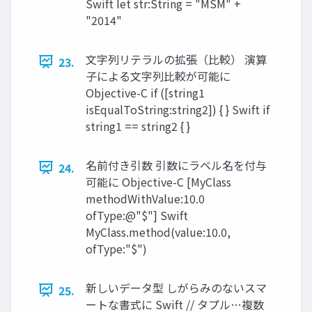
Swift let str:String = "MSM" +
"2014"
文字列リテラルの拡張（比較） 演算
23.
子による文字列比較が可能に
Objective-C if ([string1
isEqualToString:string2]) { } Swift if
string1 == string2 { }
名前付き引数 引数にラベル名を付与
24.
可能に Objective-C [MyClass
methodWithValue:10.0
ofType:@"$"] Swift
MyClass.method(value:10.0,
ofType:"$")
新しいデータ型 しがらみのないスマ
25.
ートな書式に Swift // タプル…複数