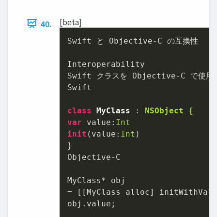
[beta]
40.
Swift と Objective-C の互換性

Interoperability

Swift クラスを Objective-C で使用
Swift

class
MyClass
 : 
NSObject {
var
 value:
Int
init
(value:
Int
)

}

Objective-C

MyClass* obj

= [[MyClass alloc] initWithVal
obj.value;
