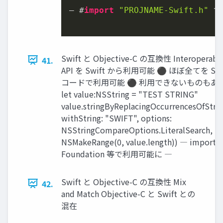
― #
import
"PROJNAME-Swift.h"
 で
Swift と Objective-C の互換性 Interoperabil
41.
API を Swift から利用可能 ⚫ ほぼ全てを Sw
コードで利用可能 ⚫ 利用できないものもある S
let value:NSString = "TEST STRING"
value.stringByReplacingOccurrencesOfStri
withString: "SWIFT", options:
NSStringCompareOptions.LiteralSearch, ra
NSMakeRange(0, value.length)) ― import
Foundation 等で利用可能に ―
Swift と Objective-C の互換性 Mix
42.
and Match Objective-C と Swift との
混在