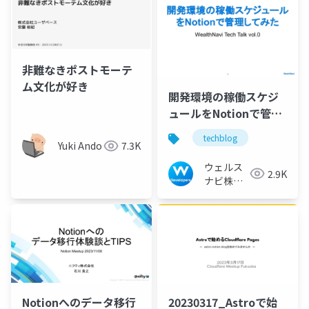
非難なきポストモーテ
ム文化が好き
開発環境の稼働スケジ
ュールをNotionで管理
してみた
techblog
（WealthNavi Tech
Yuki Ando
7.3K
Talk vol.0）
ウェルス
2.9K
ナビ株式
会社 技術
広報チー
ム
Notionへのデータ移行
20230317_Astroで始