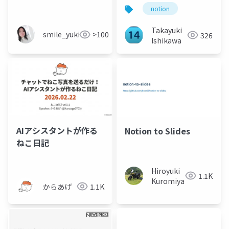
notion
Takayuki
smile_yukiko_it
>100
326
Ishikawa
AIアシスタントが作る
Notion to Slides
ねこ日記
Hiroyuki
1.1K
Kuromiya
からあげ
1.1K