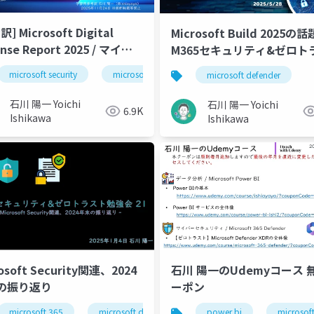
] Microsoft Digital
Microsoft Build 2025の話題
nse Report 2025 / マイク
M365セキュリティ&ゼロト
フト デジタル防御レポート
ト勉強会 25
microsoft security
microsoft defender
microsoft defender
石川 陽一 Yoichi
石川 陽一 Yoichi
6.9K
Ishikawa
Ishikawa
osoft Security関連、2024
石川 陽一のUdemyコース 
の振り返り
ーポン
microsoft 365
microsoft defender
power bi
intune
security
microsof