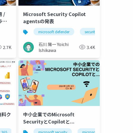
 /
Microsoft Security Copilot
ラス
agentsの発表
microsoft defender
securitycopilot
石川 陽一 Yoichi
2.7K
3.4K
Ishikawa
中小企業でのMicrosoft
無料ク
SecurityとCopilotと...
microsoft security
microsoft defender
t 365
microsoft defender