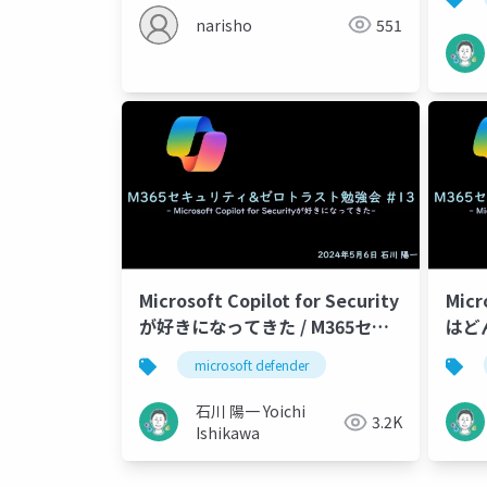
narisho
551
Microsoft Copilot for Security
Micr
が好きになってきた / M365セキ
はどん
ュリティ&ゼロトラスト勉強会
ュリ
microsoft defender
#13
#12
石川 陽一 Yoichi
3.2K
Ishikawa