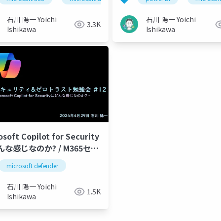
石川 陽一 Yoichi
石川 陽一 Yoichi
3.3K
Ishikawa
Ishikawa
osoft Copilot for Security
な感じなのか? / M365セキ
ティ&ゼロトラスト勉強会
microsoft defender
石川 陽一 Yoichi
1.5K
Ishikawa