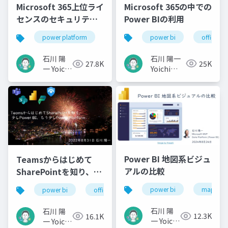
Microsoft 365の中での
Microsoft 365上位ライ
Power BIの利用
センスのセキュリティ
機能概説
power bi
office 36
power platform
microsoft 365
office 365
石川 陽一
石川 陽
25K
27.8K
Yoichi
一 Yoichi
Ishikawa
Ishikawa
Power BI 地図系ビジュ
Teamsからはじめて
アルの比較
SharePointを知り、少
しPower BI、もう少し
power bi
map
power bi
office 365
microsoft 365
powe
Power Platform
石川 陽
石川 陽
12.3K
16.1K
一 Yoichi
一 Yoichi