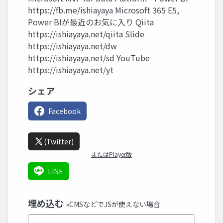
https://fb.me/ishiayaya Microsoft 365 E5,
Power BIが最近のお気に入り Qiita
https://ishiayaya.net/qiita Slide
https://ishiayaya.net/dw
https://ishiayaya.net/sd YouTube
https://ishiayaya.net/yt
シェア
Facebook
(Twitter)
またはPlayer版
LINE
埋め込む
»CMSなどでJSが使えない場合