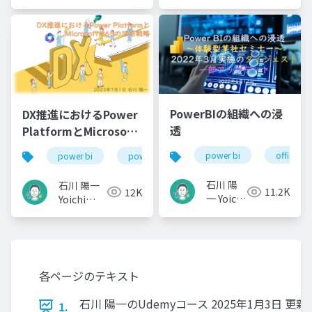
Ishikawa
Ishikawa
PowerBIの組織への浸
DX推進におけるPower
透
PlatformとMicrosoft
365の活用戦略
power bi
office 36
power bi
power platform
microsoft 365
石川 陽
石川 陽一
11.2K
12K
一 Yoichi
Yoichi
Ishikawa
Ishikawa
各ページのテキスト
石川 陽一のUdemyコース 2025年1月3日 更新
1.