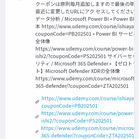
クーポンは原則毎月追加しますので最後の年
直近に変更したURLにアク セスしてください
データ分析 / Microsoft Power BI • Power BI
本 https://www.udemy.com/course/ishiayaya
couponCode=PB202501 • Power BI サービ
全体像
https://www.udemy.com/course/power-bi-
ishi2/?couponCode=PS202501 サイバーセキ
リティ / Microsoft 365 Defender • 【ゼロト
ト】Microsoft Defender XDRの全体像
https://www.udemy.com/course/microsoft-
365-defender/?couponCode=ZTA202501
https://www.udemy.com/course/ishiayaya
couponCode=PB202501
https://www.udemy.com/course/power-bi
ishi2/?couponCode=PS202501
https://www.udemy.com/course/microsof
365-defender/?couponCode=ZTA202501