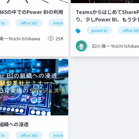
t 365の中でのPower BIの利用
TeamsからはじめてShareP
り、少しPower BI、もう少し
 bi
office 365
microsoft 365
excel
m365vm
Platform
cyber security
power bi
office 36
一 Yoichi Ishikawa
25K
石川 陽一 Yoichi Ishika
Iの組織への浸透
 bi
office 365
microsoft 365
excel
power platf