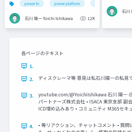
power bi
power platform
microsoft 365
石川 陽
石川 陽一 Yoichi Ishikawa
12K
各ページのテキスト
1.
ディスクレーマ等 意見は私石川陽一の私見
2.
youtube.com/@YoichiIshikawa 石川 陽一 ＠i
3.
パートナーズ株式会社 • ISACA 東京支部 副会長・
ICD埋め込みあり • コミュニティ M365セキュリテ
• 等リアクション、チャットコメント • 質
4.