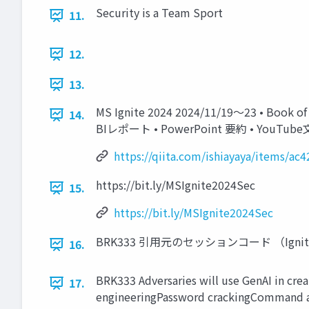
Security is a Team Sport
11.
12.
13.
MS Ignite 2024 2024/11/19～23 • 
14.
BIレポート • PowerPoint 要約 • YouTu
https://qiita.com/ishiayaya/items/a
https://bit.ly/MSIgnite2024Sec
15.
https://bit.ly/MSIgnite2024Sec
BRK333 引用元のセッションコード （Ig
16.
BRK333 Adversaries will use GenAI in crea
17.
engineering​ Password cracking​ Command 