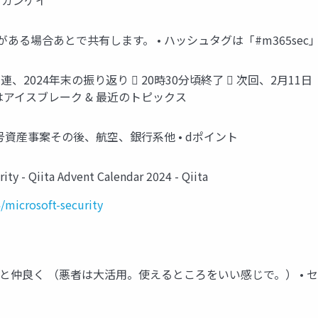
 カンゲイ
イドがある場合あとで共有します。 • ハッシュタグは「#m365sec
rity関連、2024年末の振り返り  20時30分頃終了  次回、2月1
ずはアイスブレーク & 最近のトピックス
• 暗号資産事案その後、航空、銀行系他 • dポイント
ity - Qiita Advent Calendar 2024 - Qiita
/microsoft-security
仲良く （悪者は大活用。使えるところをいい感じで。） • セキュリテ