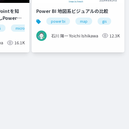
Power BI 地図系ビジュアルの比較
ointを知
Power
power platform
power bi
map
gis
5
microsoft 365
power platform
石川 陽一 Yoichi Ishikawa
12.3K
wa
16.1K
orm