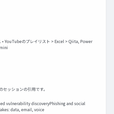
YouTubeのプレイリスト > Excel > Qiita, Power
mini
iteのセッションの引用です。
 vulnerability discovery​ Phishing and social
kes: data, email, voice