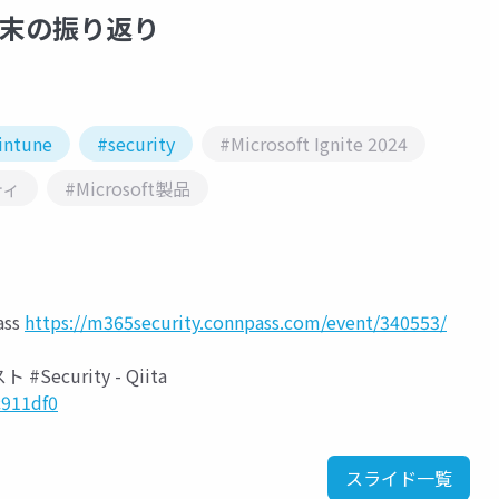
24年末の振り返り
intune
#security
#Microsoft Ignite 2024
ティ
#Microsoft製品
ss
https://m365security.connpass.com/event/340553/
ecurity - Qiita
c911df0
スライド一覧