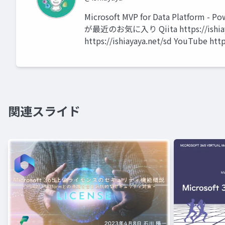
Microsoft MVP for Data Platform - Pow
が最近のお気に入り Qiita https://ishiayaya.
https://ishiayaya.net/sd YouTube http
関連スライド