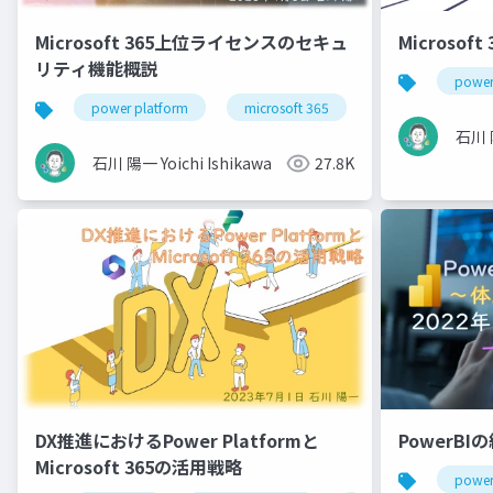
Microsof
Microsoft 365上位ライセンスのセキュ
リティ機能概説
power
power platform
microsoft 365
office 365
石川 陽
石川 陽一 Yoichi Ishikawa
27.8K
PowerB
DX推進におけるPower Platformと
Microsoft 365の活用戦略
power