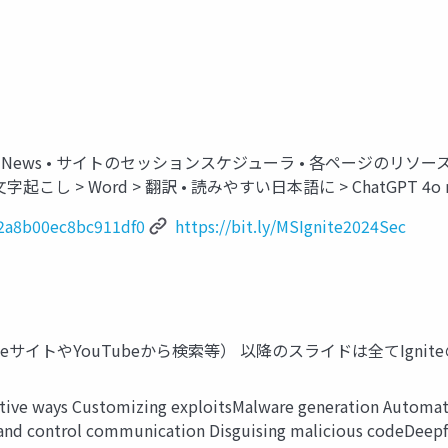
Book of News • サイトのセッションスケジューラ • 各ページのリソース • 
be文字起こし > Word > 翻訳 • 読みやすい日本語に > ChatGPT 4o 
c42a8b00ec8bc911df0
https://bit.ly/MSIgnite2024Sec
niteサイトやYouTubeから検索等） 以降のスライドは全てIgn
tive ways Customizing exploits​ Malware generation Automated
and control communication Disguising malicious code​ Deepfa