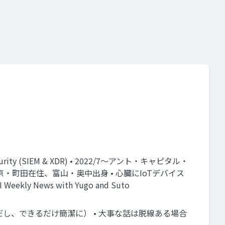
。
), Security (SIEM & XDR) • 2022/7～アント・キャピタル・
er • 東京・町田在住、富山・奥中出身 • 心臓にIoTデバイス
 News with Yugo and Suto
ただし、できるだけ簡潔に） • 大事な話は脱線ある場合