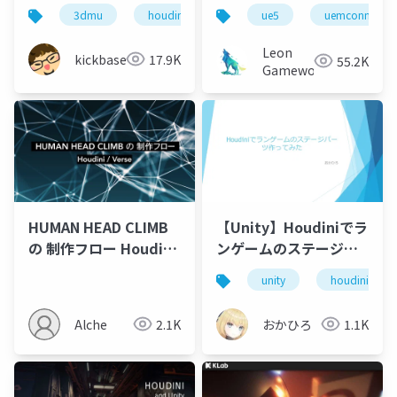
Houdiniを。」
可能性
3dmu
houdini
book
ue5
uemconnect
Leon
kickbase
17.9K
55.2K
Gameworks
HUMAN HEAD CLIMB
【Unity】Houdiniでラ
の 制作フロー Houdini
ンゲームのステージパ
/ Verse
ーツ作ってみた
unity
houdini
Alche
2.1K
おかひろ
1.1K