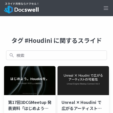
Ope
タグ #Houdini に関するスライド
検索
第17回3DCGMeetup 発
Unreal ✕ Houdini で
表資料「はじめよう。
広がるアーティストの