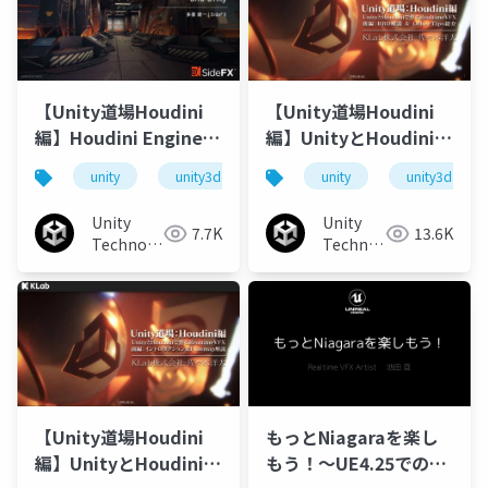
【Unity道場Houdini
【Unity道場Houdini
編】Houdini Engine
編】UnityとHoudiniで
とプロシージャル法
作るRealtimeVFX実践
unity
unity3d
unity道場
unity
unitydojo
unity3d
解説 後編
Unity
Unity
7.7K
13.6K
Technologies
Technologies
Japan
Japan
【Unity道場Houdini
もっとNiagaraを楽し
編】UnityとHoudiniで
もう！～UE4.25での作