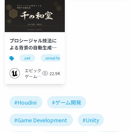
プロシージャル技法に
よる背景の自動生成
『1,000の和室』
ue4
unreal fest west 2019
ue-rendering
h
【UNREAL FEST WEST
2019】
エピック
22.9K
ゲームズ
ジャパン
#Houdini
#ゲーム開発
#Game Development
#Unity