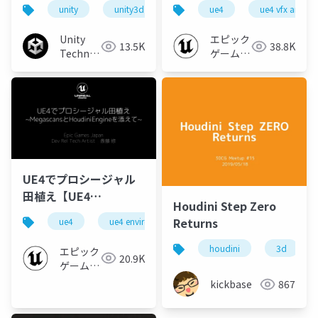
作るRealtimeVFX実践
例と解説～ 【UE4 VFX
unity
unity3d
unity道場
ue4
unitydojo
ue4 vfx art div
解説 前編
Art Dive 2020】
Unity
エピック
13.5K
38.8K
Technologies
ゲームズ
Japan
ジャパン
UE4でプロシージャル
田植え【UE4
Houdini Step Zero
Environment Art Dive
Returns
ue4
ue4 environment art dive 2019
ue-rendering
2019】
houdini
3d
エピック
20.9K
ゲームズ
ジャパン
kickbase
867