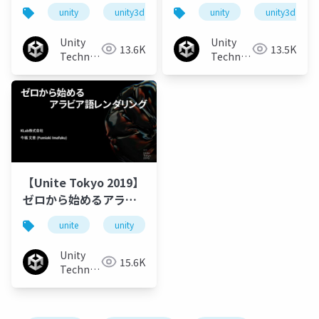
作るRealtimeVFX実践
作るRealtimeVFX実践
unity
unity3d
unity道場
unity
unitydojo
unity3d
解説 後編
解説 前編
Unity
Unity
13.6K
13.5K
Technologies
Technologies
Japan
Japan
【Unite Tokyo 2019】
ゼロから始めるアラビ
ア語レンダリング
unite
unity
unitetokyo
unite tokyo 2019
Unity
15.6K
Technologies
Japan