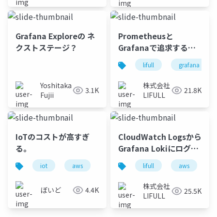
Grafana Exploreの ネ
Prometheusと
クストステージ？
Grafanaで追求する、
より良いアプリケーシ
lifull
grafana
ョンの可観測性
Yoshitaka
株式会社
3.1K
21.8K
Fujii
LIFULL
IoTのコストが高すぎ
CloudWatch Logsから
る。
Grafana Lokiにログ基
盤を移行
iot
aws
ambient
lifull
mdash
aws
infulu
株式会社
ぼいど
4.4K
25.5K
LIFULL