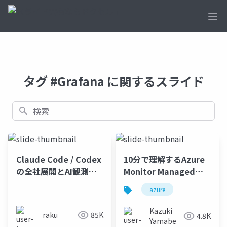
Ope
タグ #Grafana に関するスライド
検索
Claude Code / Codex
10分で理解するAzure
の全社展開とAI観測基
Monitor Managed
盤の設計
Service for
azure
Prometheus & Azure
Managed Grafana
Kazuki
raku
85K
4.8K
Yamabe