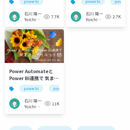
power bi
power bi
power a
してコミュニティと
石川 陽一
石川 陽一
7.7K
2.7K
Yoichi
Yoichi
Ishikawa
Ishikawa
Power Automateと
Power BI連携で 気まま
にダイエット
power bi
power platform
power automate
石川 陽一
11K
Yoichi
Ishikawa