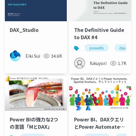
DAX_Studio
The Definitive Guide
to DAX #4
powerbi
dax
Eiki Sui
34.6K
fukuyori
1.7K
Power BIの強力な2つ
Power BI、DAXクエリ
の言語「MとDAX」
とPower Automate、
Spatial Anchors、そ