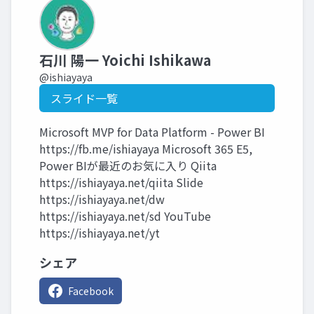
石川 陽一 Yoichi Ishikawa
@ishiayaya
スライド一覧
Microsoft MVP for Data Platform - Power BI
https://fb.me/ishiayaya Microsoft 365 E5,
Power BIが最近のお気に入り Qiita
https://ishiayaya.net/qiita Slide
https://ishiayaya.net/dw
https://ishiayaya.net/sd YouTube
https://ishiayaya.net/yt
シェア
Facebook