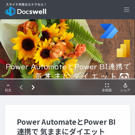
Ope
Power AutomateとPower BI
連携で 気ままにダイエット