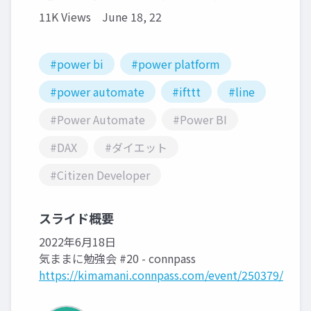
11K Views
June 18, 22
#power bi
#power platform
#power automate
#ifttt
#line
#Power Automate
#Power BI
#DAX
#ダイエット
#Citizen Developer
スライド概要
2022年6月18日
気ままに勉強会 #20 - connpass
https://kimamani.connpass.com/event/250379/