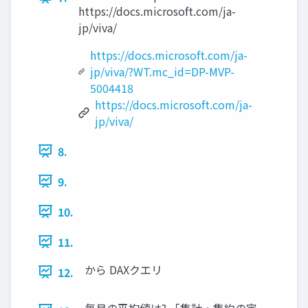
https://docs.microsoft.com/ja-
jp/viva/
https://docs.microsoft.com/ja-
jp/viva/?WT.mc_id=DP-MVP-
5004418
https://docs.microsoft.com/ja-
jp/viva/
8.
9.
10.
11.
から DAXクエリ
12.
毎月の平均値は? 「集計・集約の定