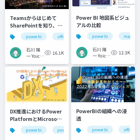
Power BI 地図系ビジュ
Teamsからはじめて
アルの比較
SharePointを知り、少
しPower BI、もう少し
power bi
map
power bi
office 365
microsoft 365
powe
Power Platform
石川 陽
石川 陽
12.3K
16.1K
一 Yoichi
一 Yoichi
Ishikawa
Ishikawa
PowerBIの組織への浸
DX推進におけるPower
透
PlatformとMicrosoft
365の活用戦略
power bi
office 36
power bi
power platform
microsoft 365