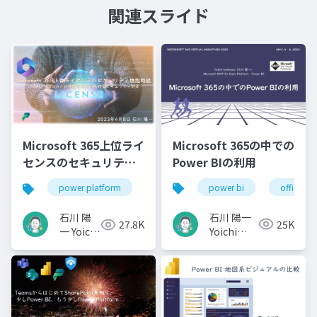
関連スライド
Microsoft 365の中での
Microsoft 365上位ライ
Power BIの利用
センスのセキュリティ
機能概説
power bi
office 36
power platform
microsoft 365
office 365
石川 陽一
石川 陽
25K
27.8K
Yoichi
一 Yoichi
Ishikawa
Ishikawa