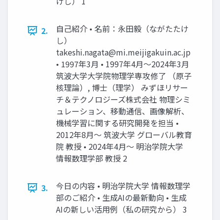
けし） 1
自己紹介 • 名前：永田毅（ながたたけ
2.
し）
takeshi.nagata@mi.meijigakuin.ac.jp
• 1997年3月 • 1997年4月～2024年3月
筑波大学大学院物理学専攻修了 （原子
核理論）, 博士（理学） みずほリサー
チ＆テクノロジーズ株式会社 物理シミ
ュレーション、移動通信、画像解析、
機械学習に関する研究開発を担当 •
2012年8月～ 筑波大学 グローバル教育
院 教授 • 2024年4月～ 明治学院大学
情報数理学部 教授 2
今日の内容 • 明治学院大学 情報数理学
3.
部のご紹介 • 生成AIの最新動向 • 生成
AIの新しい活用例（私の研究から） 3