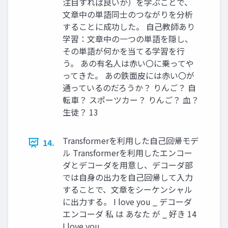
注目すれば良いか）を学ぶことで、
文章中の単語同士のつながりを分析
することに成功した。 自己教師あり
学習：文章中の一つの単語を隠し、
その単語が何かを当てる学習を行
う。 あの有名人は赤い〇に乗ってや
ってきた。 あの鉄面皮には赤い〇が
通っているのだろうか？ りんご？ 自
転車？ スポーツカー？ りんご？ 血？
生徒？ 13
Transformerを利用した自己回帰モデ
14.
ル Transformerを利用したエンコー
ダとデコーダを用意し、デコーダ部
では自身の出力を自己回帰して入力
することで、文章をシーケンシャル
に出力する。 I love you _ デコーダ
エンコーダ 私 は あなた が _ 好き 14
I love you