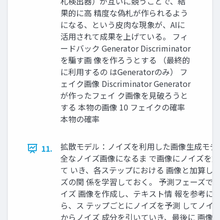
札検出器）が互いに競うことで、結
果的に高 精度な偽札が作られるよう
になる、という皮肉な現象が、AIに
活用されて成果を上げている。 フィ
ードバック Generator Discriminator
を騙す画 像を作ろうとする （最終的
に利用するの はGeneratorのみ） フ
ェイク画像 Discriminator Generator
が作ったフェイ ク画像を見破ろうと
する 本物の画像 10 フェイクの確率
本物の確率
拡散モデル：ノイズを利用した画像生成モデ
11.
全なノイズ画像になるま で画像にノイズを
て いき、各ステップにおける 画像と加算し
ズの関 係を学習しておく。 予測フェーズで
イズ 画像を作成し、テキスト情 報を参考に
ら、ス テップごとにノイズを予測 してノイ
からノイズ 成分を引いていき、最後に 画像