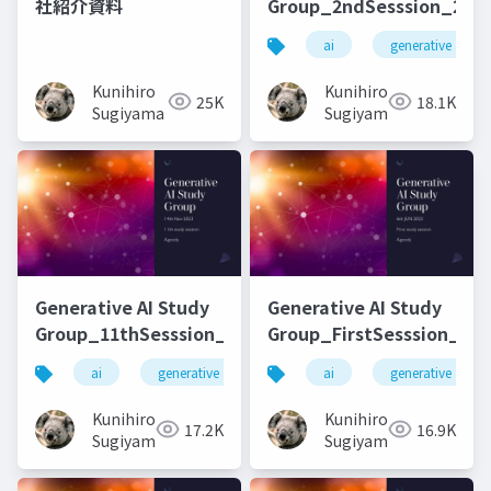
社紹介資料
Group_2ndSesssion_2023
ai
generative ai
Kunihiro
Kunihiro
25K
18.1K
Sugiyama
Sugiyama
Generative AI Study
Generative AI Study
Group_11thSesssion_20231114
Group_FirstSesssion_202
ai
generative ai
machine learning
ai
generative ai
deep l
Kunihiro
Kunihiro
17.2K
16.9K
Sugiyama
Sugiyama