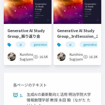
Generative AI Study
Generative AI Study
Group_振り返り会
Group_3rdSesssion_2023
ai
generative ai
machine learning
ai
generative ai
deep l
Kunihiro
Kunihiro
16.5K
16.3K
Sugiyama
Sugiyama
各ページのテキスト
生成AIの最新動向と活用 明治学院大学
1.
情報数理学部 教授 永田 毅（ながた た