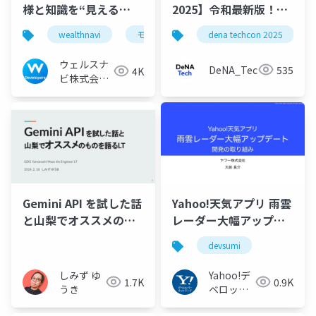
様と知識を“見える
2025】令和最新版！今
化”する
Androidアプリ開発を
wealthnavi
モバイルアプリ
dena techcon 2025
リファクタリング
始めるべき5の理由
ウェルスナ
DeNA_Tech
535
4K
ビ株式会社
技術広報チ
ーム
Gemini API を試した話
Yahoo!天気アプリ 雨雲
と山梨でオススメのも
レーダー大幅アップデ
のを語るLT
ート 開発の取り組み
devsumi
#devsumi summer-B-
7
しみず ゆ
Yahoo!デ
1.7K
0.9K
うき
ベロッパ
ーネット