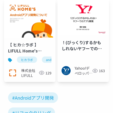
ワーク
！(びっくり)するかも
【 ヒカ☆ラボ 】
しれないヤフーでのア
LIFULL Home's
プリ開発
androidアプリの開発
ヒカラボ
android
の裏側について
Yahoo!デ
株式会社
163
129
ベロッパー
LIFULL
ネットワー
ク
#Androidアプリ開発
#リファクタリング