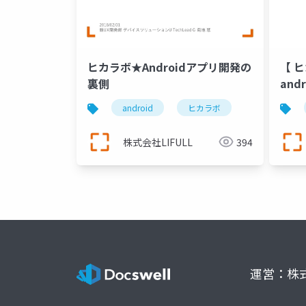
ヒカラボ★Androidアプリ開発の
【 ヒ
裏側
an
いて
android
ヒカラボ
株式会社LIFULL
394
運営：株