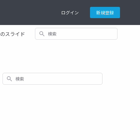
ログイン
新規登録
検索
てのスライド
検索