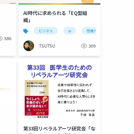
AI時代に求められる「EQ型組
織」
ビジネス
ai
想像力
共感
586
TSUTSU
309
第33回リベラルアーツ研究会「な