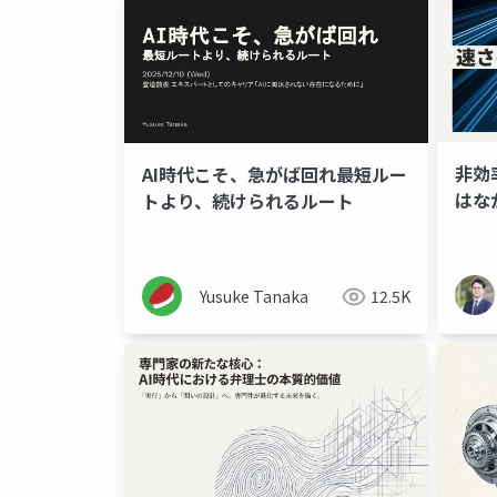
非効
AI時代こそ、急がば回れ――最短ルー
はな
トより、続けられるルート
Yusuke Tanaka
12.5K