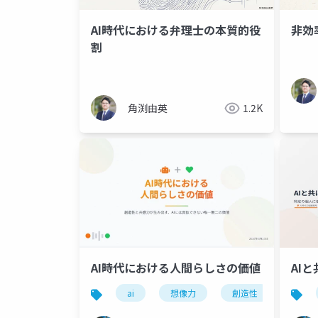
AI時代における弁理士の本質的役
非効
割
角渕由英
1.2K
AI時代における人間らしさの価値
AI
ai
想像力
創造性
共感