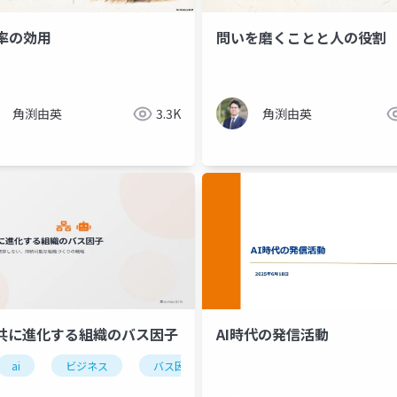
率の効用
問いを磨くことと人の役割
角渕由英
3.3K
角渕由英
と共に進化する組織のバス因子
AI時代の発信活動
ai
ビジネス
ビジネス
バス因子
進化