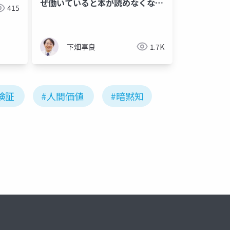
ぜ働いていると本が読めなくなる
415
のか」
下畑享良
1.7K
検証
#人間価値
#暗黙知