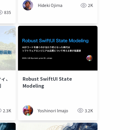
Hideki Ojima
2K
835
ティ、
Robust SwiftUI State
割
Modeling
2.3K
Yoshinori Imajo
3.2K