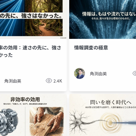
率の効用：速さの先に、強さ
情報調査の極意
かった
角渕由英
角渕由英
2.4K