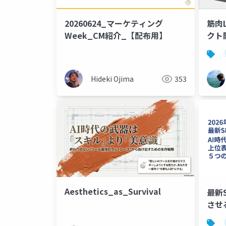
20260624_マーケティング
筋肉L
Week_CM紹介_【配布用】
クト
筋ト
Hideki Ojima
353
Aesthetics_as_Survival
最新
させ