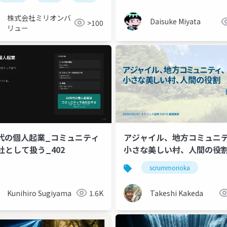
株式会社ミリオンバ
Daisuke Miyata
>100
リュー
時代の個人起業_コミュニティ
アジャイル、地方コミュニ
社として扱う_402
小さな美しい村、人間の役
scrummorioka
Kunihiro Sugiyama
1.6K
Takeshi Kakeda