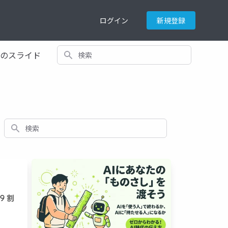
ログイン
新規登録
検索
てのスライド
検索