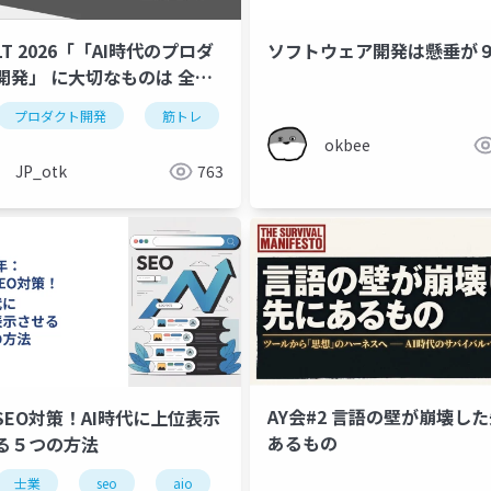
T 2026「「AI時代のプロダ
ソフトウェア開発は懸垂が
開発」 に大切なものは 全部
レが教えてくれる」
プロダクト開発
筋トレ
agile
筋肉lt
ai
okbee
JP_otk
763
AY会#2 言語の壁が崩壊し
SEO対策！AI時代に上位表示
あるもの
る５つの方法
士業
seo
aio