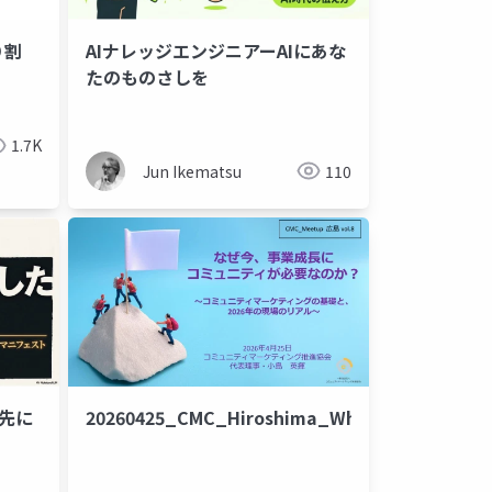
AIナレッジエンジニアーAIにあな
９割
たのものさしを
1.7K
Jun Ikematsu
110
た先に
20260425_CMC_Hiroshima_WhyCommunity_Pu