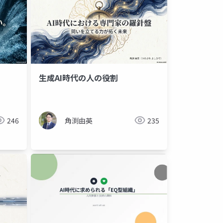
生成AI時代の人の役割
246
角渕由英
235