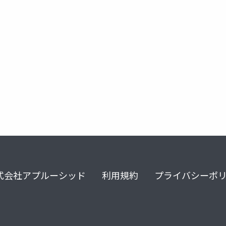
令和8年度改定
身体的拘束最小化推進体制加算
病院経営
式会社アプルーシッド
利用規約
プライバシーポ