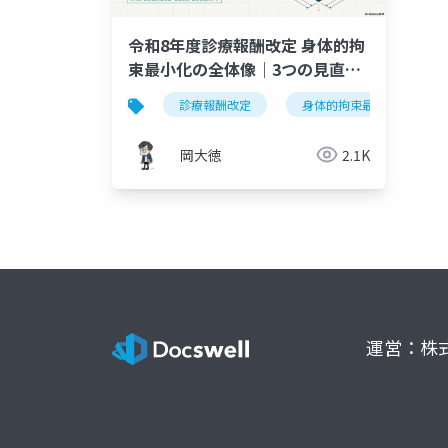
令和8年度診療報酬改定 身体的拘
束最小化の全体像｜3つの見直し
と施設経営への影響
診療報酬改定
身体的拘束最小化
岡大徳
2.1K
運営：株