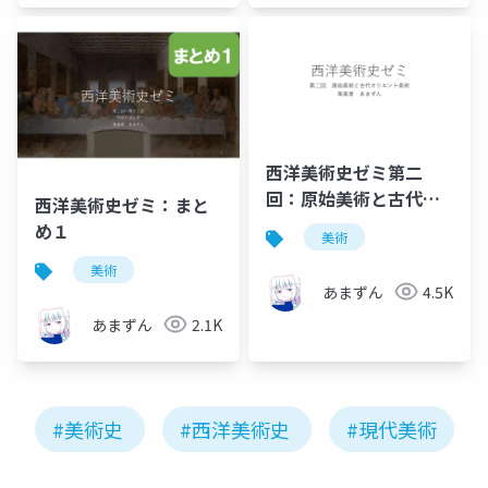
西洋美術史ゼミ第二
回：原始美術と古代オ
西洋美術史ゼミ：まと
リエント美術
め１
美術
美術
あまずん
4.5K
あまずん
2.1K
#美術史
#西洋美術史
#現代美術