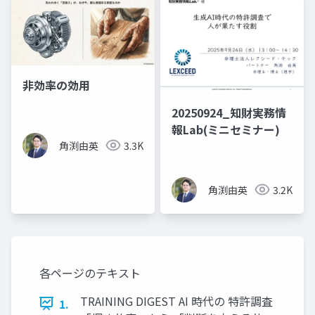
非効率の効用
20250924_知財実務情
報Lab(ミニセミナー)
角渕由英
3.3K
角渕由英
3.2K
各ページのテキスト
TRAINING DIGEST AI 時代の 特許調査
1.