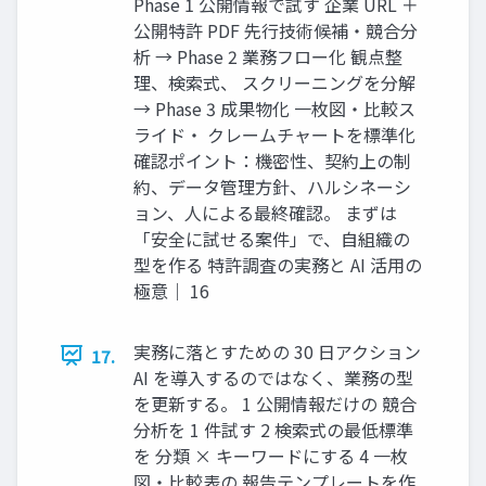
Phase 1 公開情報で試す 企業 URL ＋
公開特許 PDF 先行技術候補・競合分
析 → Phase 2 業務フロー化 観点整
理、検索式、 スクリーニングを分解
→ Phase 3 成果物化 一枚図・比較ス
ライド・ クレームチャートを標準化
確認ポイント：機密性、契約上の制
約、データ管理方針、ハルシネーシ
ョン、人による最終確認。 まずは
「安全に試せる案件」で、自組織の
型を作る 特許調査の実務と AI 活用の
極意｜ 16
実務に落とすための 30 日アクション
17.
AI を導入するのではなく、業務の型
を更新する。 1 公開情報だけの 競合
分析を 1 件試す 2 検索式の最低標準
を 分類 × キーワードにする 4 一枚
図・比較表の 報告テンプレートを作