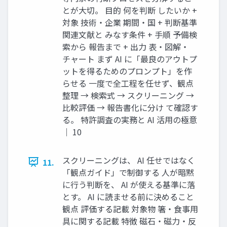
とが大切。 目的 何を判断 したいか +
対象 技術・企業 期間・国 + 判断基準
関連文献と みなす条件 + 手順 予備検
索から 報告まで + 出力 表・図解・
チャート まず AI に「最良のアウトプ
ットを得るためのプロンプト」を作
らせる 一度で全工程を任せず、観点
整理 → 検索式 → スクリーニング →
比較評価 → 報告書化に分け て確認す
る。 特許調査の実務と AI 活用の極意
｜ 10
スクリーニングは、 AI 任せではなく
11.
「観点ガイド」で制御する 人が暗黙
に行う判断を、 AI が使える基準に落
とす。 AI に読ませる前に決めること
観点 評価する記載 対象物 箸・食事用
具に関する記載 特徴 磁石・磁力・反