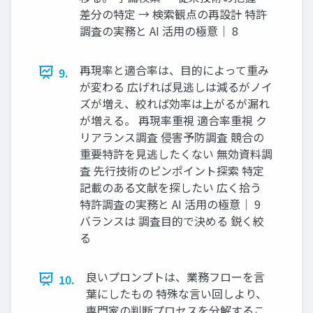
差分の特定 → 検索観点の再設計 特許
調査の実務と AI 活用の極意｜ 8
再現率と適合率は、目的によって重み
9.
が変わる 広げれば見逃しは減るがノイ
ズが増え、絞れば効率は上がるが漏れ
が増える。 再現率重視 適合率重視 ク
リアランス調査 侵害予防調査 競合の
重要特許を見逃したくない 無効資料調
査 先行技術のピンポイント探索 特定
記載のある文献を探したい 広く拾う
特許調査の実務と AI 活用の極意｜ 9
バランスは 調査目的で決める 鋭く絞
る
良いプロンプトは、業務フローを言
10.
葉にしたもの 特殊な言い回しより、
専門家の判断プロセスを分解するこ