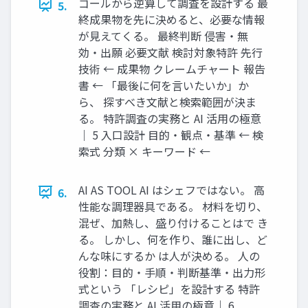
ゴールから逆算して調査を設計する 最
5.
終成果物を先に決めると、必要な情報
が見えてくる。 最終判断 侵害・無
効・出願 必要文献 検討対象特許 先行
技術 ← 成果物 クレームチャート 報告
書 ← 「最後に何を言いたいか」か
ら、 探すべき文献と検索範囲が決ま
る。 特許調査の実務と AI 活用の極意
｜ 5 入口設計 目的・観点・基準 ← 検
索式 分類 × キーワード ←
AI AS TOOL AI はシェフではない。 高
6.
性能な調理器具である。 材料を切り、
混ぜ、加熱し、盛り付けることはで き
る。 しかし、何を作り、誰に出し、ど
んな味にするか は人が決める。 人の
役割：目的・手順・判断基準・出力形
式という 「レシピ」を設計する 特許
調査の実務と AI 活用の極意｜ 6