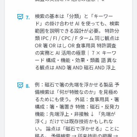
検索の基本は「分類」と「キーワー
7.
ド」の掛け合わせ AI を使っても、検索
範囲を説明できる設計が必要。 特許分
類 IPC / FI / CPC / F ターム 同じ観点は
OR 箸 OR はし OR 食事用具 特許調査
の実務と AI 活用の極意｜ 7 × キーワ
ード 構成・機能・効果・類義 語 異な
る観点は AND 箸 AND 磁石 AND 浮上
例：磁石で箸の先端を浮かせる製品 予
8.
備検索は「何が特徴なのか」を見極め
るためにも使う。 外延：食事用具・箸
構成：箸・箸置き 特徴：磁石・反発力
機能：先端浮上・非接触 ↓ 「先端が
浮く」だけでは既存技術かもしれな
い。 論点は「磁石で浮かせる」ことに
移る。 予備検索 → 従来技術の把握 →