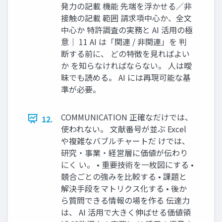
発力の記載 機能 先端を浮かせる／非
接触の記載 範囲 請求項中心か、全文
中心か 特許調査の実務と AI 活用の極
意｜ 11 AI は「関連 / 非関連」を 判
断する前に、 どの特徴を見ればよい
か を知らなければならない。 人は曖
昧でも読める。 AI には再現可能な基
準が必要。
COMMUNICATION 正確なだけでは、
12.
使われない。 文献番号が並ぶ Excel
や複雑なバブルチャートだ けでは、
研究・事業・経営層に価値が伝わり
にく い。 • 重要技術を一枚図にする •
競合ごとの強みを比較する • 課題と
解決手段をマトリクス化する • 後か
ら質問できる情報の場を作る 伝達力
は、 AI 活用で大きく伸ばせる価値領