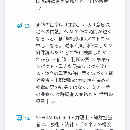
域 特許調査の実務と AI 活用の極意｜
12
価値の基準は「工数」から「意思決
13.
定への貢献」へ AI で作業時間が短く
なるほど、価値の説明はアウトカム
中心になる。 従来 何時間作業したか
何件読んだか どれだけ検索したか こ
れから → 価値 = 判断の質 × 事業イ
ンパクト • 重大な侵害リスクを避け
る • 競合の重要特許に早く気づく • 研
究投資・出願戦略の方向性を決める
検索結果の納品ではなく、次の一手
の提案へ 特許調査の実務と AI 活用の
極意｜ 13
SPECIALIST ROLE 弁理士・知財担当
14.
者は、 技術・法律・ビジネスの橋渡