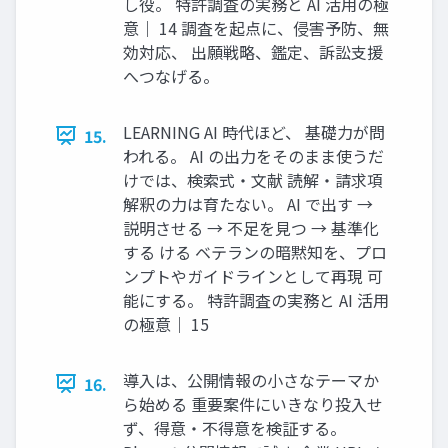
し役。 特許調査の実務と AI 活用の極
意｜ 14 調査を起点に、侵害予防、無
効対応、 出願戦略、鑑定、訴訟支援
へつなげる。
LEARNING AI 時代ほど、 基礎力が問
15.
われる。 AI の出力をそのまま使うだ
けでは、検索式・文献 読解・請求項
解釈の力は育たない。 AI で出す →
説明させる → 不足を見つ → 基準化
する ける ベテランの暗黙知を、プロ
ンプトやガイドラインとして再現 可
能にする。 特許調査の実務と AI 活用
の極意｜ 15
導入は、公開情報の小さなテーマか
16.
ら始める 重要案件にいきなり投入せ
ず、得意・不得意を検証する。