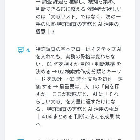
→ 調査 課題を理解し、根拠を集め、
判断できる形に整える 依頼者が欲しい
のは「文献リスト」ではなく、次の一
手の根拠 特許調査の実務と AI 活用の
極意｜ 3
特許調査の基本フローは 4 ステップ AI
4.
を入れても、実務の骨格は変わらな
い。 01 何を探すか 目的・判断基準 を
決める → 02 検索式作成 分類とキーワ
ード を設計 → 03 読む 文献を選別・評
価 する → 最重要は、入口の「何を探
すか」 ここが曖昧だと、 AI は「それ
らしい文献」を大量に返すだけにな
る。 特許調査の実務と AI 活用の極意
｜ 4 04 まとめる 判断に使える成果 物
へ