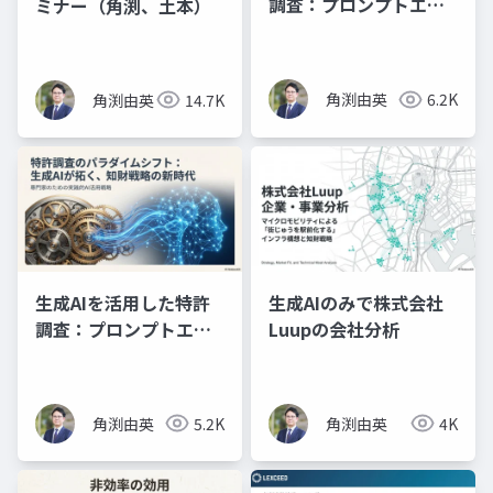
調査：プロンプトエン
ミナー（角渕、土本）
ジニアリングの理論と
実践（スライド資料）
角渕由英
6.2K
角渕由英
14.7K
生成AIを活用した特許
生成AIのみで株式会社
調査：プロンプトエン
Luupの会社分析
ジニアリングの理論と
実践（プレゼン資料）
角渕由英
5.2K
角渕由英
4K