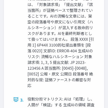
は、「対象請求項」「提出文献」「該
当箇所」が証拠ベースで整理されてい
ることです。AIの流暢な文章には、架
空の段落番号や原文にない引用文（ハ
ルシネーション）が混入する致命的リ
スクがあります。AIを最終判断者とし
て扱ってはいけません。 段落 XXXX [引
用 1] 6P44X 3100的社提出書類を [段
落 0023] 文部ID: ERROR-404 生成AIの
リスク: 流暢なハルシネーション 対象
請求項: 1, 3, 5 提出文献: JP 2023-
123456 A 該当箇所: [0045]-[0048],
[0052] 公報・原文 公開日 段落番号 絶
対的な掟: 証拠ファーストの厳密な対
応
役割分担マトリクス: AIは「処理」し、
3.
人間が「検証」する 生成AIの領域 調査