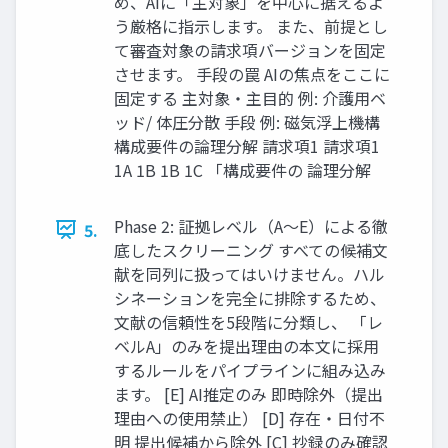
め、AIに「主対象」を中心に据えるよ
う厳格に指示します。 また、前提とし
て審査対象の請求項バージョンを固定
させます。 手段の罠 AIの焦点をここに
固定する 主対象・主目的 例: 介護用ベ
ッド/ 体圧分散 手段 例: 磁気浮上機構
構成要件の論理分解 請求項1 請求項1
1A 1B 1B 1C 「構成要件の 論理分解
Phase 2: 証拠レベル（A〜E）による徹
5.
底したスクリーニング すべての候補文
献を同列に扱ってはいけません。ハル
シネーションを完全に排除するため、
文献の信頼性を5段階に分類し、 「レ
ベルA」のみを提出理由の本文に採用
するルールをパイプラインに組み込み
ます。 [E] AI推定のみ 即時除外（提出
理由への使用禁止） [D] 存在・日付不
明 提出候補から除外 [C] 抄録のみ確認