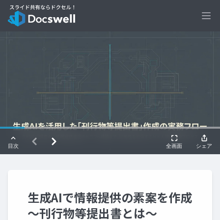
Ope
生成AIで情報提供の素案を作成
～刊行物等提出書とは～