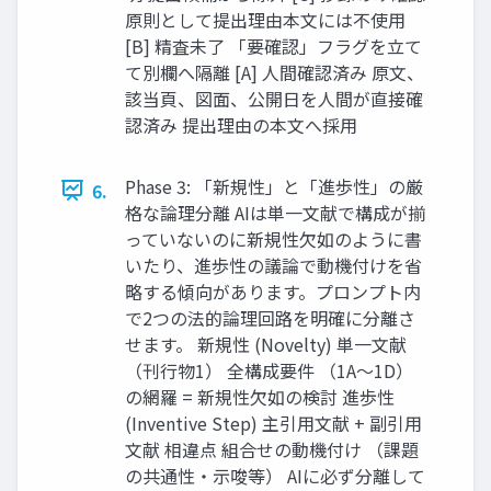
原則として提出理由本文には不使用
[B] 精査未了 「要確認」フラグを立て
て別欄へ隔離 [A] 人間確認済み 原文、
該当頁、図面、公開日を人間が直接確
認済み 提出理由の本文へ採用
Phase 3: 「新規性」と「進歩性」の厳
6.
格な論理分離 AIは単一文献で構成が揃
っていないのに新規性欠如のように書
いたり、進歩性の議論で動機付けを省
略する傾向があります。プロンプト内
で2つの法的論理回路を明確に分離さ
せます。 新規性 (Novelty) 単一文献
（刊行物1） 全構成要件 （1A〜1D）
の網羅 = 新規性欠如の検討 進歩性
(Inventive Step) 主引用文献 + 副引用
文献 相違点 組合せの動機付け （課題
の共通性・示唆等） AIに必ず分離して