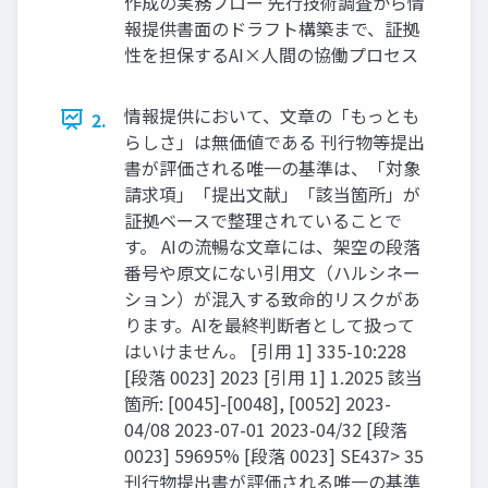
作成の実務フロー 先行技術調査から情
報提供書面のドラフト構築まで、証拠
性を担保するAI×人間の協働プロセス
情報提供において、文章の「もっとも
2.
らしさ」は無価値である 刊行物等提出
書が評価される唯一の基準は、「対象
請求項」「提出文献」「該当箇所」が
証拠ベースで整理されていることで
す。 AIの流暢な文章には、架空の段落
番号や原文にない引用文（ハルシネー
ション）が混入する致命的リスクがあ
ります。AIを最終判断者として扱って
はいけません。 [引用 1] 335-10:228
[段落 0023] 2023 [引用 1] 1.2025 該当
箇所: [0045]-[0048], [0052] 2023-
04/08 2023-07-01 2023-04/32 [段落
0023] 59695% [段落 0023] SE437> 35
刊行物提出書が評価される唯一の基準