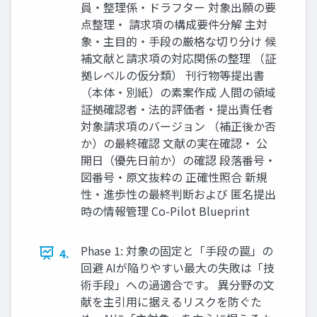
員・整理係・ドラフター 対象出願の要
点整理・ 請求項の構成要件分解 主対
象・主目的・手段の厳格な切り分け 候
補文献と請求項の対応関係の整理 （証
拠レベルの仮分類） 刊行物等提出書
（本体・別紙）の素案作成 人間の領域
証拠確認者・法的評価者・提出責任者
対象請求項のバージョン （補正後か否
か）の最終確認 文献の実在確認・ 公
開日（優先日前か）の確認 段落番号・
図番号・原文抜粋の 正確性照合 新規
性・進歩性の最終判断および 匿名提出
時の情報管理 Co-Pilot Blueprint
Phase 1: 対象の固定と「手段の罠」の
4.
回避 AIが陥りやすい最大の失敗は「技
術手段」への過適合です。 異分野の文
献を主引用に据えるリスクを防ぐた