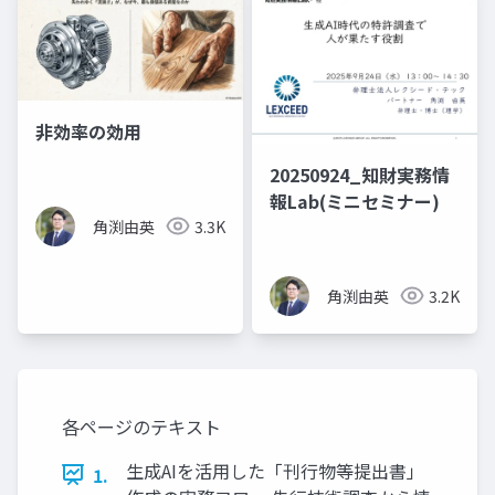
非効率の効用
20250924_知財実務情
報Lab(ミニセミナー)
角渕由英
3.3K
角渕由英
3.2K
各ページのテキスト
生成AIを活用した「刊行物等提出書」
1.