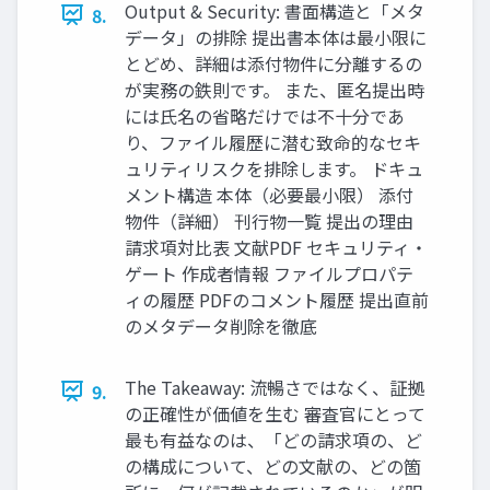
Output & Security: 書面構造と「メタ
8.
データ」の排除 提出書本体は最小限に
とどめ、詳細は添付物件に分離するの
が実務の鉄則です。 また、匿名提出時
には氏名の省略だけでは不十分であ
り、ファイル履歴に潜む致命的なセキ
ュリティリスクを排除します。 ドキュ
メント構造 本体（必要最小限） 添付
物件（詳細） 刊行物一覧 提出の理由
請求項対比表 文献PDF セキュリティ・
ゲート 作成者情報 ファイルプロパテ
ィの履歴 PDFのコメント履歴 提出直前
のメタデータ削除を徹底
The Takeaway: 流暢さではなく、証拠
9.
の正確性が価値を生む 審査官にとって
最も有益なのは、「どの請求項の、ど
の構成について、どの文献の、どの箇