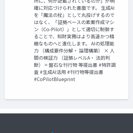
所に、何が記載されているのか」が明
確に対応づけられた書面です。 生成AI
を「魔法の杖」として丸投げするので
はなく、「証拠ベースの素案作成マシ
ン（Co-Pilot）」として適切に制御す
ることで、知財実務はより高速かつ精
緻なものへと進化します。 AIの処理能
力 （構成要件分解・ 論理構築） × 人
間の検証力 （証拠レベルA・ 法的判
断） = 盤石な刊行物 等提出書 #特許調
査 #生成AI活用 #刊行物等提出書
#CoPilotBlueprint