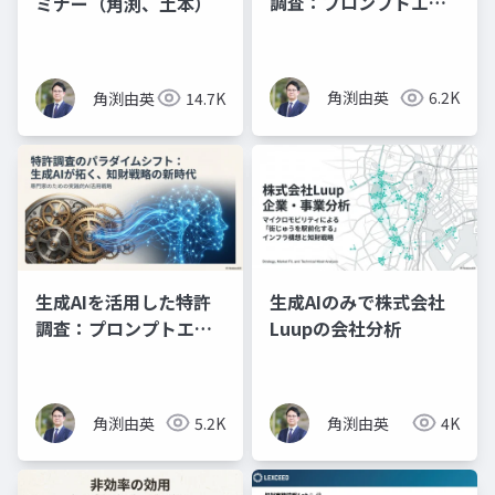
調査：プロンプトエン
ミナー（角渕、土本）
ジニアリングの理論と
実践（スライド資料）
角渕由英
6.2K
角渕由英
14.7K
生成AIを活用した特許
生成AIのみで株式会社
調査：プロンプトエン
Luupの会社分析
ジニアリングの理論と
実践（プレゼン資料）
角渕由英
5.2K
角渕由英
4K