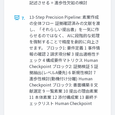
記述させる = 進歩性欠如の検討
13-Step Precision Pipeline: 素案作成
7.
の全体フロー 証拠確認済みの文献を渡
し、「それらしい提出書」を一気に作
らせるのではなく、 AIに段階的な処理
を強制することで精度を劇的に向上さ
せます。 ブロック1: 要件定義 1 事件情
報の確認 2 請求項分解 3 提出適格性チ
ェック 4 構成要件マトリクス Human
Checkpoint ブロック2: 証拠検証 5 証
拠抽出(レベルA優先) 6 新規性検討 7
進歩性検討(動機付け分離) Human
Checkpoint ブロック3: 書面構築 8 文
献選定 9 一覧素案 10 提出の理由素案
11 本体素案 12 添付構成案 13 最終チ
ェックリスト Human Checkpoint