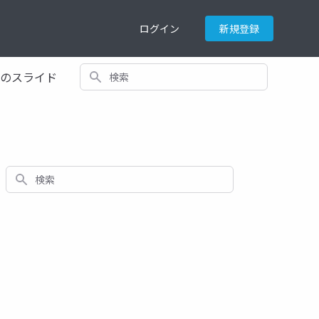
ログイン
新規登録
検索
てのスライド
検索