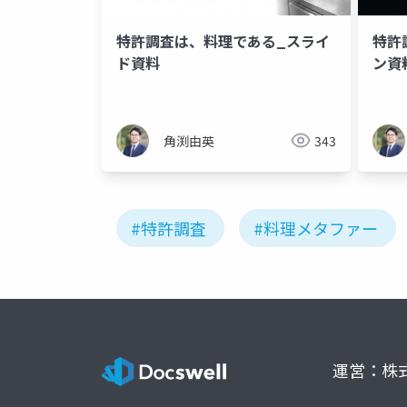
特許調査は、料理である_スライ
特許
ド資料
ン資
角渕由英
343
#特許調査
#料理メタファー
運営：株