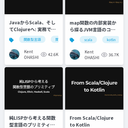
JavaからScala、そし
map関数の内部実装か
てClojureへ: 実務で活
ら探るJVM言語のコレ
きる関数型プログラミ
クション: Scala,
関数型言語
関数型プログラミング
java
s
scala
kotlin
ング
Kotlin, Clojureコレク
ションの基本的な設計
Kent
Kent
42.6K
36.7K
を理解しよう
OHASHI
OHASHI
純LISPから考える関数
From Scala/Clojure
型言語のプリミティブ:
to Kotlin