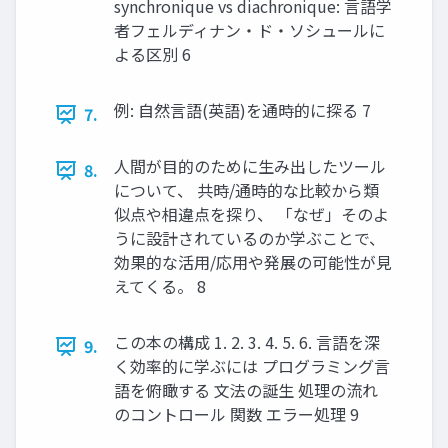
synchronique vs diachronique: 言語学
者フェルディナン・ド・ソシュールに
よる区別 6
例: 自然言語(英語)を通時的に探る 7
7.
人間が目的のために生み出したツール
8.
について、 共時/通時的な比較から類
似点や相違点を探り、 「なぜ」そのよ
うに設計されているのか学ぶことで、
効果的な活用/応用や発展の可能性が見
えてくる。 8
この本の構成 1. 2. 3. 4. 5. 6. 言語を深
9.
く効率的に学ぶには プログラミング言
語を俯瞰する 文法の誕生 処理の流れ
のコントロール 関数 エラー処理 9