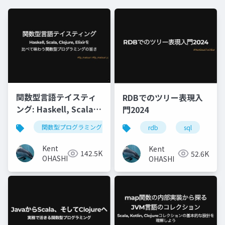
関数型言語テイスティ
RDBでのツリー表現入
ング: Haskell, Scala,
門2024
Clojure, Elixirを比べ
関数型プログラミング
haskell
scala
cloju
rdb
sql
モ
て味わう関数型プログ
ラミングの旨さ
Kent
Kent
142.5K
52.6K
OHASHI
OHASHI