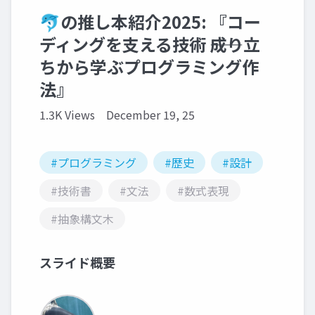
🐬の推し本紹介2025: 『コー
ディングを支える技術 ――成り立
ちから学ぶプログラミング作
法』
1.3K Views
December 19, 25
#プログラミング
#歴史
#設計
#技術書
#文法
#数式表現
#抽象構文木
スライド概要