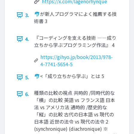
https://x.com/lagenorhynque
🐬が新人プログラマによく推薦する技
3.
術書 3
『コーディングを支える技術 ―⁠―成り
4.
立ちから学ぶプログラミング作法』 4
https://gihyo.jp/book/2013/978-
4-7741-5654-5
🐬<「成り立ちから学ぶ」とは 5
5.
種類の比較の視点 共時的 /同時代的な
6.
「横」の比較 英語 vs フランス語 日本
法 vs アメリカ法 通時的 /歴史的な
「縦」の比較 古代の日本語 vs 現代の
日本語 近世の法令 vs 現代の法令 2
(synchronique) (diachronique) ※