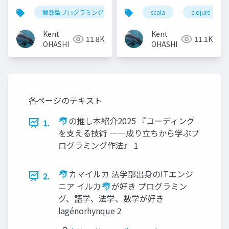
Clojure, Elixir,
関数型プログラミング
lisp
scala
clojure
clojure
elixir
Haskell, Scala
Kent
Kent
11.8K
11.1K
OHASHI
OHASHI
各ページのテキスト
🐬の推し本紹介2025 『コーディング
1.
を支える技術 ―⁠―成り立ちから学ぶプ
ログラミング作法』 1
🐬カマイルカ 法学部出身のITエンジ
2.
ニア イルカ🐬が好き プログラミン
グ、語学、法学、数学が好き
lagénorhynque 2