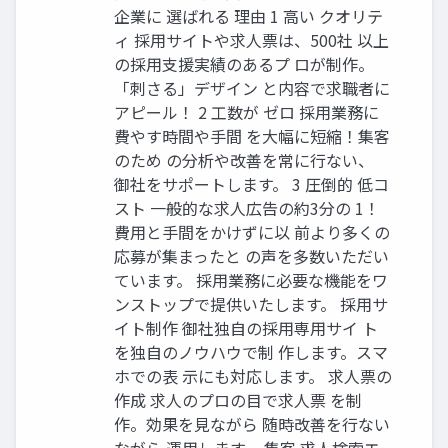
企業に 選ばれる 理由 1 高い クオリテ
ィ 採用サイトや求人票は、500社 以上
の採用支援実績のあるプ ロが制作。
「刺さる」デザイン と内容で求職者に
アピール！ 2 工数が ゼロ 採用業務に
費やす時間や手間 を大幅に短縮！集客
のため の分析や改善を常に行ない、
御社をサポートします。 3 圧倒的 低コ
スト 一般的な求人広告の約3分の 1！
費用と手間をかけずに以 前より多くの
応募が集まったと の声を多数いただい
ています。 採用業務に必要な機能をワ
ンストップで提供いたします。 採用サ
イト制作 御社独自の採用専用サイ ト
を独自のノウハウで制 作します。スマ
ホでの表 示にも対応します。 求人票の
作成 求人のプロの目で求人票 を制
作。効果を見ながら 随時改善を行ない
ながら 運用します。 集客 求人検索エ