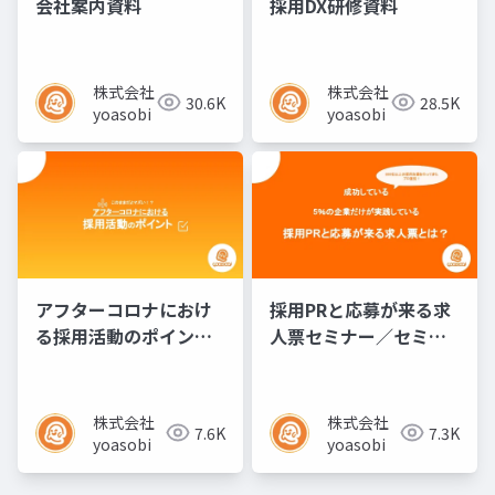
会社案内資料
採用DX研修資料
株式会社
株式会社
30.6K
28.5K
yoasobi
yoasobi
アフターコロナにおけ
採用PRと応募が来る求
る採用活動のポイント
人票セミナー／セミナ
／セミナー資料
ー資料
株式会社
株式会社
7.6K
7.3K
yoasobi
yoasobi