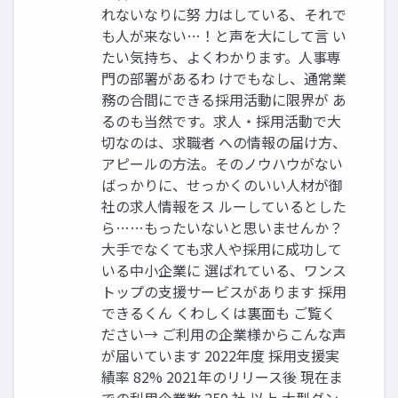
れないなりに努 力はしている、それで
も人が来ない…！と声を大にして言 い
たい気持ち、よくわかります。人事専
門の部署があるわ けでもなし、通常業
務の合間にできる採用活動に限界が あ
るのも当然です。求人・採用活動で大
切なのは、求職者 への情報の届け方、
アピールの方法。そのノウハウがない
ばっかりに、せっかくのいい人材が御
社の求人情報をス ルーしているとした
ら……もったいないと思いませんか？
大手でなくても求人や採用に成功して
いる中小企業に 選ばれている、ワンス
トップの支援サービスがあります 採用
できるくん くわしくは裏面も ご覧く
ださい→ ご利用の企業様からこんな声
が届いています 2022年度 採用支援実
績率 82% 2021年のリリース後 現在ま
での利用企業数 250 社 以上 大型ダン