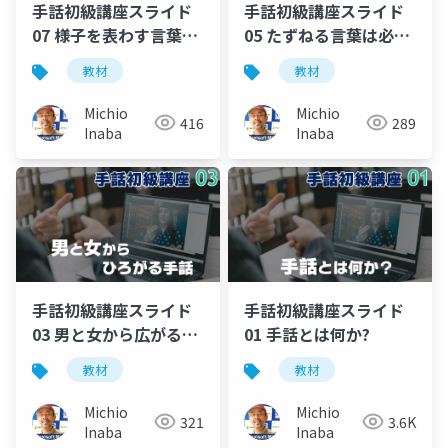
手話初級講座スライド
手話初級講座スライド
07 様子を表わす言葉で
05 たずねる言葉は必須
す！
です!
教材
教材
Michio
Michio
416
289
Inaba
Inaba
手話初級講座スライド
手話初級講座スライド
03 男と女から広がる手
01 手話とは何か?
話
教材
教材
Michio
Michio
321
3.6K
Inaba
Inaba