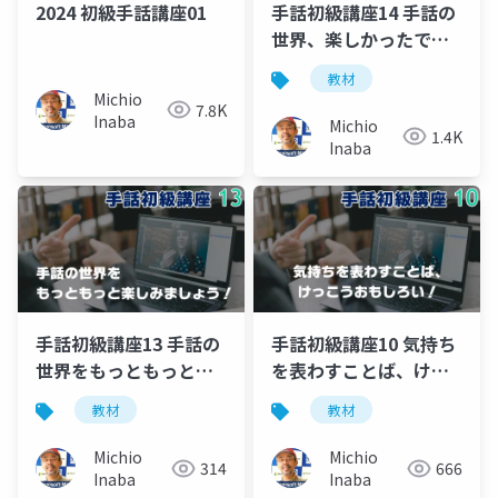
2024 初級手話講座01
手話初級講座14 手話の
世界、楽しかったです
か？
教材
Michio
7.8K
Inaba
Michio
1.4K
Inaba
手話初級講座13 手話の
手話初級講座10 気持ち
世界をもっともっと楽
を表わすことば、けっ
しみましょう！
こうおもしろい!
教材
教材
Michio
Michio
314
666
Inaba
Inaba