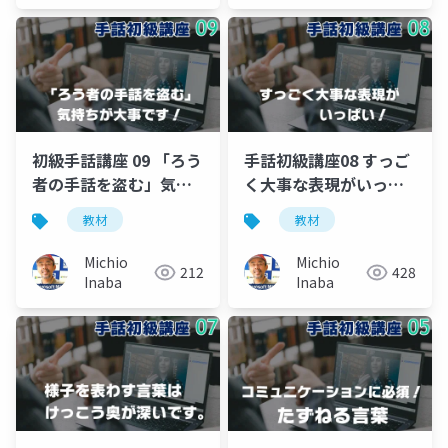
初級手話講座 09 「ろう
手話初級講座08 すっご
者の手話を盗む」気持
く大事な表現がいっぱ
ちが大事です！
い!
教材
教材
Michio
Michio
212
428
Inaba
Inaba