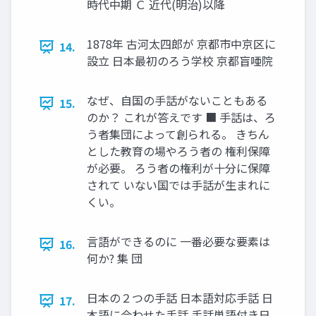
時代中期 Ｃ 近代(明治)以降
1878年 古河太四郎が 京都市中京区に
14.
設立 日本最初のろう学校 京都盲唖院
なぜ、自国の手話がないこともある
15.
のか？ これが答えです ■ 手話は、ろ
う者集団によって創られる。 きちん
とした教育の場やろう者の 権利保障
が必要。 ろう者の権利が十分に保障
されて いない国では手話が生まれに
くい。
言語ができるのに 一番必要な要素は
16.
何か? 集 団
日本の２つの手話 日本語対応手話 日
17.
本語に合わせた手話 手話単語付き日