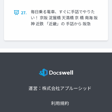
毎日乗る電車、すぐに手話でやりた
27.
い！ 京阪 淀屋橋 天満橋 京 橋 南海 阪
神 近鉄 「近畿」の 手話から 阪急
運営：株式会社アプルーシッド
利用規約