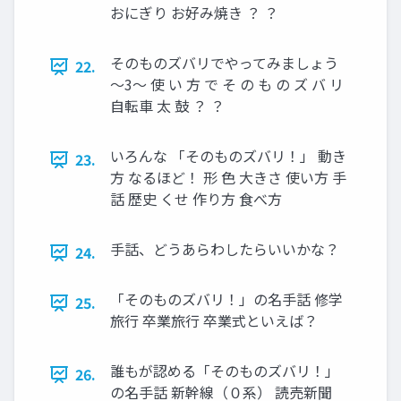
おにぎり お好み焼き ？ ？
そのものズバリでやってみましょう
22.
～3～ 使 い 方 で そ の も の ズ バ リ
自転車 太 鼓 ？ ？
いろんな 「そのものズバリ！」 動き
23.
方 なるほど！ 形 色 大きさ 使い方 手
話 歴史 くせ 作り方 食べ方
手話、どうあらわしたらいいかな？
24.
「そのものズバリ！」の名手話 修学
25.
旅行 卒業旅行 卒業式といえば？
誰もが認める「そのものズバリ！」
26.
の名手話 新幹線（０系） 読売新聞