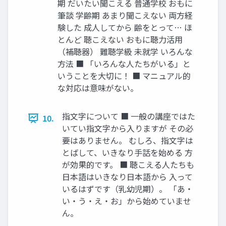
期 だいたい聞こえる 普通学校 おもに
筆談 学齢期 あまり聞こえない 両方経
験した 成人してから 齢をとって… ほ
とんど 聴こえない おもに聴力活用
（補聴器） 難聴学級 未就学 いろんな
方法 ■ 「いろんな人たちがいる」と
いうことを大切に！ ■ マニュアル的
な対応は意味がない。
指文字について ■ 一般の講座ではた
10.
いてい指文字から入りますが その必
要はありません。 むしろ、指文字は
とばして、いきなり手話を始める 方
が効果的です。 ■ 聴こえる人たちも
日本語はいきなり日本語から 入って
いるはずです（乳幼児期）。 「あ・
い・う・え・お」から始めていませ
ん。