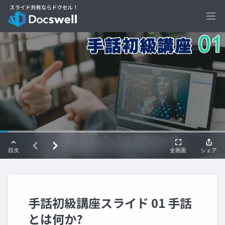
Ope
手話初級講座スライド 01 手話
とは何か?