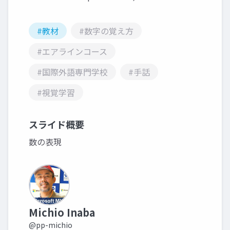
#教材
#数字の覚え方
#エアラインコース
#国際外語専門学校
#手話
#視覚学習
スライド概要
数の表現
Michio Inaba
@pp-michio