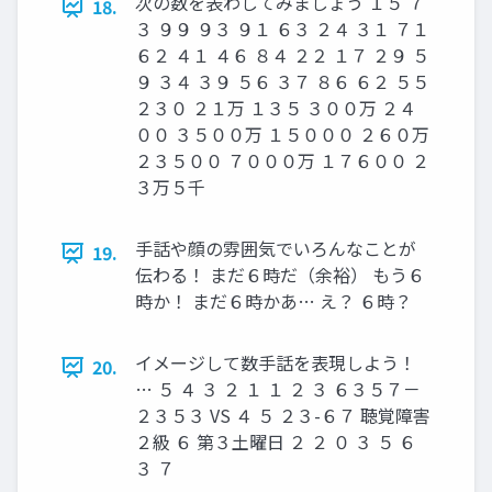
次の数を表わしてみましょう １５ ７
18.
３ ９９ ９３ ９１ ６３ ２４ ３１ ７１
６２ ４１ ４６ ８４ ２２ １７ ２９ ５
９ ３４ ３９ ５６ ３７ ８６ ６２ ５５
２３０ ２１万 １３５ ３００万 ２４
００ ３５００万 １５０００ ２６０万
２３５００ ７０００万 １７６００ ２
３万５千
手話や顔の雰囲気でいろんなことが
19.
伝わる！ まだ６時だ（余裕） もう６
時か！ まだ６時かあ… え？ ６時？
イメージして数手話を表現しよう！
20.
… ５ ４ ３ ２ １ １ ２ ３ ６３５７－
２３５３ VS ４ ５ ２３-６７ 聴覚障害
２級 ６ 第３土曜日 ２ ２ ０ ３ ５ ６
３ ７