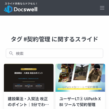
Ope
タグ #契約管理 に関するスライド
検索
建設業法・入契法 改正
ユーザーLT③ UiPath X
のポイント｜5分でわか
BI ツールで契約管理