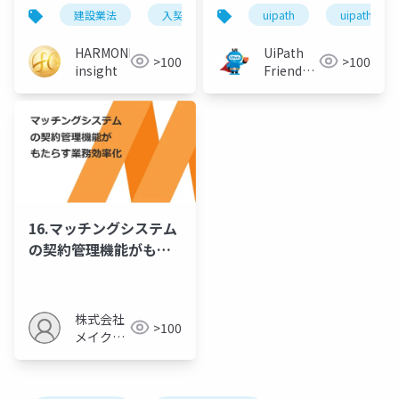
る全体像
建設業法
入契法
法改正
uipath
建設業
uipathfrien
HARMONIC
UiPath
>100
>100
insight
Friends
[公式]
16.マッチングシステム
の契約管理機能がもた
らす業務効率化
株式会社
>100
メイクア
ップ