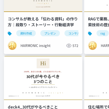
コンサルが教える「伝わる資料」の作り
RAGで業
方｜段取り・ストーリー・行動経済学
索技術の歴
資料作成
プレゼン
コンサル
提案書
rag
HARMONIC insight
572
HARM
deck4_30代がやるべきこと
住む場所で