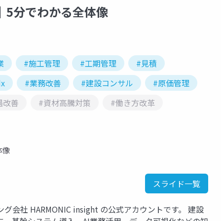
｜5分でわかる全体像
業
#施工管理
#工期管理
#見積
x
#業務改善
#建設コンサル
#原価管理
遇改善
#資材高騰対策
#働き方改革
体像
スライド一覧
社 HARMONIC insight の公式アカウントです。 建設