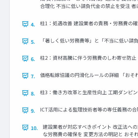
合理化 不当に低い請負代金の禁止を受注 者にも
柱1：処遇改善 建設業者の責務・労務費の確保と
4.
「著しく低い労務費等」と「不当に低い請負代金
5.
柱2：資材高騰に伴う労務費のしわ寄せ防止 契約
6.
価格転嫁協議の円滑化ルールの詳細 「おそれ情報
7.
柱3：働き方改革と生産性向上 工期ダンピング対
8.
ICT活用による監理技術者等の専任義務の合理化
9.
建設業者が対応すべきポイント 改正法への対
10.
な労務費の確保を 変更方法の明記と おそれ