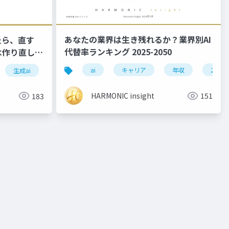
あなたの業界は生き残れるか？業界別AI
たら、直す
代替率ランキング 2025-2050
は作り直しの
ai
キャリア
年収
2050
生成ai
仕事術
業務効率化
プロンプト
dx
HARMONIC insight
151
183