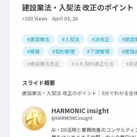
建設業法・入契法 改正のポイント
>100 Views
April 03, 26
#建設業法
#入契法
#法改正
#建設
#積算
#契約管理
#下請管理
#建設d
#建設業法改正
#入札契約適正化法
#処
スライド概要
建設業法・入契法 改正のポイント｜5分でわかる全
HARMONIC insight
@HARMONICinsight
AI・DX活用と業務改善のコンサルティング会