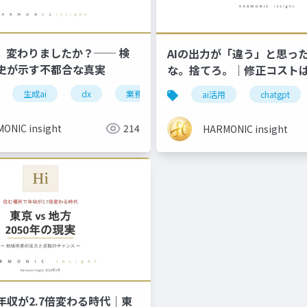
務、変わりましたか？── 検
AIの出力が「違う」と思っ
史が示す不都合な真実
な。捨てろ。｜修正コスト
10倍
ロジカルシンキング
生成ai
dx
業務改革
検索技術
ai活用
ai活用
chatgpt
ONIC insight
214
HARMONIC insight
年収が2.7倍変わる時代｜東