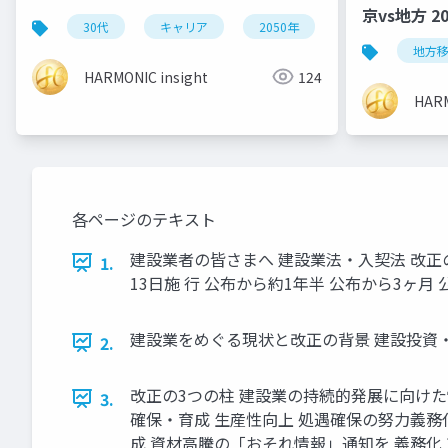
京vs地方 2
30代
キャリア
2050年
ai活用
ス
地方
HARMONIC insight
124
HARM
各ページのテキスト
建設業者の皆さまへ 建設業法・入契法 改正のポ
1.
13日施 行 公布から約1年半 公布から3ヶ月 公布か
建設業をめぐる現状と改正の背景 建設投資・許可
2.
改正の3つの柱 建設業の持続的発展に向けた制
3.
確保・育成 生産性向上 処遇確保の努力義務
成 資材高騰の「おそれ情報」通知を 義務化