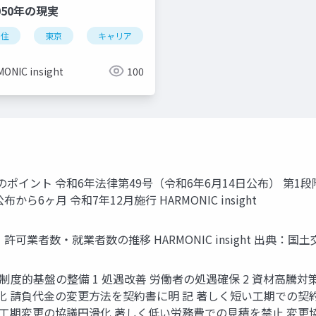
050年の現実
キルアップ
自己投資
リスキリング
キャリアプラン
移住
東京
キャリア
年収
2050年
リモー
ONIC insight
100
イント 令和6年法律第49号（令和6年6月14日公布） 第1段階 
ら6ヶ月 令和7年12月施行 HARMONIC insight
業者数・就業者数の推移 HARMONIC insight 出典：国土
度的基盤の整備 1 処遇改善 労働者の処遇確保 2 資材高騰対策
化 請負代金の変更方法を契約書に明 記 著しく短い工期での契
 工期変更の協議円滑化 著しく低い労務費での見積を禁止 変更協