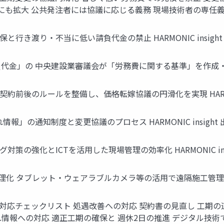
拡大 公共発注者には協議に応じる義務 現場技術者の専任義務の見直し
行き渡り・不当に低い請負代金の禁止 HARMONIC insigh
」の 中央建設業審議会が「労務費に関する基準」を作成・勧告 禁止 
前後のルールを整備し、価格転嫁協議の円滑化を実現 HARMONI
」の通知制度と変更協議のプロセス HARMONIC insight
策の強化とICTを活用した現場管理の効率化 HARMONIC ins
 タブレット・ウェアラブルカメラ等の活用で遠隔施工管理を実現 H
応チェックリスト 処遇改善への対応 契約書の見直し 工期の適
情報への対応 適正工期の確保と 週休2日の推進 デジタル技術で