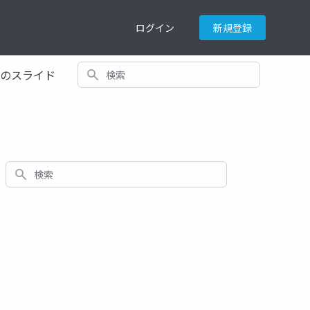
ログイン
新規登録
検索
てのスライド
検索