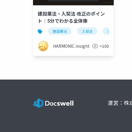
建設業法・入契法 改正のポイン
ト｜5分でわかる全体像
建設業法
入契法
法改正
HARMONIC insight
>100
運営：株