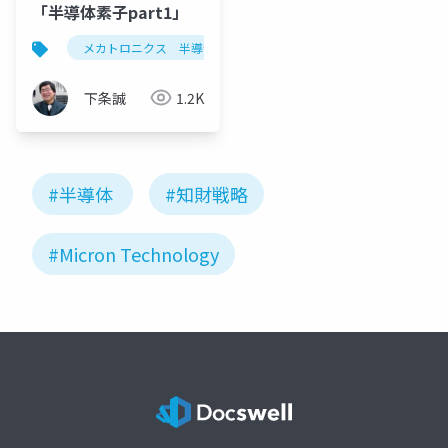
「半導体素子part1」
メカトロニクス 半導体 シリコン ダイオード 発光ダイオード 
下条誠
1.2K
#半導体
#知財戦略
#Micron Technology