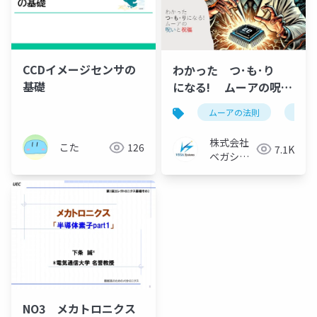
CCDイメージセンサの
わかった つ･も･り
基礎
になる! ムーアの呪い
と祝福
ムーアの法則
ai
株式会社
こた
126
7.1K
ベガシス
テム
NO3 メカトロニクス