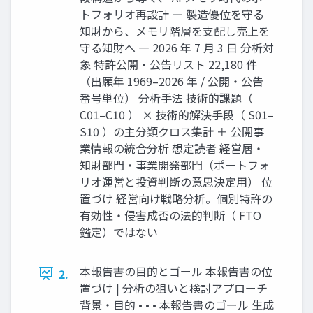
トフォリオ再設計 ― 製造優位を守る
知財から、メモリ階層を支配し売上を
守る知財へ ― 2026 年 7 月 3 日 分析対
象 特許公開・公告リスト 22,180 件
（出願年 1969–2026 年 / 公開・公告
番号単位） 分析手法 技術的課題（
C01–C10 ） × 技術的解決手段（ S01–
S10 ）の主分類クロス集計 ＋ 公開事
業情報の統合分析 想定読者 経営層・
知財部門・事業開発部門（ポートフォ
リオ運営と投資判断の意思決定用） 位
置づけ 経営向け戦略分析。個別特許の
有効性・侵害成否の法的判断（ FTO
鑑定）ではない
本報告書の目的とゴール 本報告書の位
2.
置づけ | 分析の狙いと検討アプローチ
背景・目的 • • • 本報告書のゴール 生成