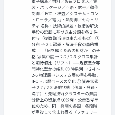
素子構造／材料／製造プロセス／実
装・パ ッケージ／回路・信号／動作
制御／ ECC ・検査／システム・コン
トローラ／電 力・熱制御／セキュリ
ティ 名称・技術的課題・技術的解決
手段の記載に基づき主分類を各 1 件
付与（複数 該当時は主たるもの） ①
分布 → 2-1 課題・解決手段の量的構
成——「何を解くための知財か」の骨
格 ② 集中度 → 2-2 / 2-3 クロス集計
と期待値比（リフト）——規模型か専
門特化型かの峻別 ③ 時系列 → 2-4 〜
2-6 物理層→システム層の重心移動、
IPC ・出願ペースの変化 ④ 資産状態
→ 2-7 / 2-8 法的状態（係属・登録・
満了）と先端技術クラスターの鮮度
分析上の留意点 ①公開・公告番号単
位のため、同一発明の各国・各段階
が重複して含まれ得る（ファミリー