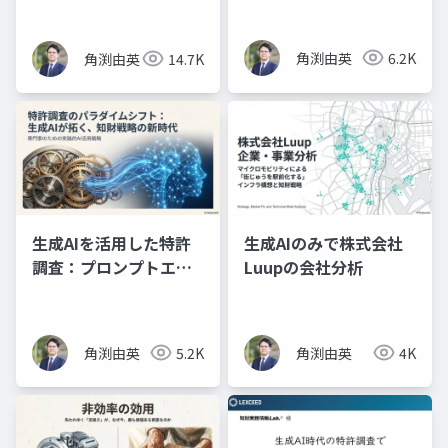
実践（スライド資料）
角渕由英
6.2K
角渕由英
14.7K
生成AIを活用した特許
生成AIのみで株式会社
調査：プロンプトエン
Luupの会社分析
ジニアリングの理論と
実践（プレゼン資料）
角渕由英
5.2K
角渕由英
4K