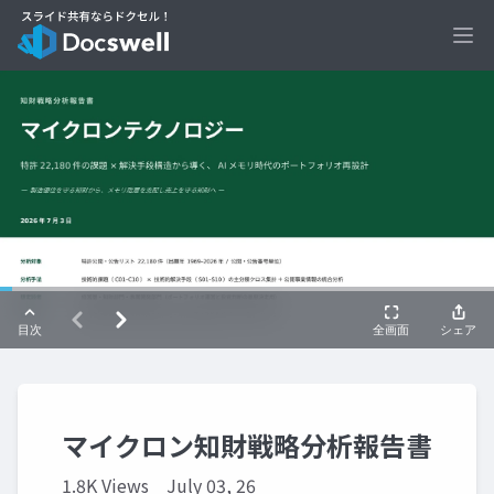
Ope
マイクロン知財戦略分析報告書
1.8K Views
July 03, 26