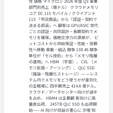
性 価格 マイクロン 2026 年度 Q3 事業
部門別売上（億ドル） クラウドメモリ
コア DC 115 モバイル / クライアント
115 「市況商品」から「認証・契約で
決まる部品」へ 顧客は GPU/ASIC 世代
ごとの認証・共同設計・長期契約でメ
モリを確保。価格交渉力の源泉が、 ビ
ットコストから供給保証・性能・信頼
性へ移動 車載・組込 競争 138 46 競争
単位が「セル技術」から「メモリ階層
の運用」へ HBM （学習）、 CXL （メ
モリ拡張・プーリング）、 QLC SSD
（推論・階層化ストレージ）— —シス
テム内でメモリをどう使うかが差別化
の主戦場に 四半期売上 414.6 億ドル。
クラウド／データセンター向けが過半
を占め、 HBM4 は主要顧 客向けに高
量産出荷、 245TB QLC SSD も出荷開
始—— AI 向けが収益の重心に 示唆 知