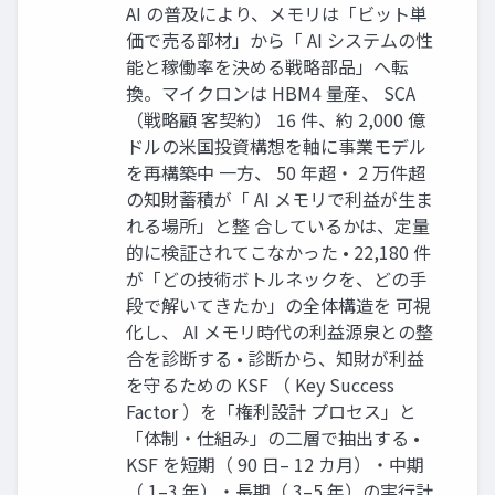
AI の普及により、メモリは「ビット単
価で売る部材」から「 AI システムの性
能と稼働率を決める戦略部品」へ転
換。マイクロンは HBM4 量産、 SCA
（戦略顧 客契約） 16 件、約 2,000 億
ドルの米国投資構想を軸に事業モデル
を再構築中 一方、 50 年超・ 2 万件超
の知財蓄積が「 AI メモリで利益が生ま
れる場所」と整 合しているかは、定量
的に検証されてこなかった • 22,180 件
が「どの技術ボトルネックを、どの手
段で解いてきたか」の全体構造を 可視
化し、 AI メモリ時代の利益源泉との整
合を診断する • 診断から、知財が利益
を守るための KSF （ Key Success
Factor ）を「権利設計 プロセス」と
「体制・仕組み」の二層で抽出する •
KSF を短期（ 90 日– 12 カ月）・中期
（ 1–3 年）・長期（ 3–5 年）の実行計