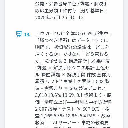
公開・公告番号単位 / 課題・解決手
段は主分類 1 件付与（分析基準日 :
2026 年 6 月 25 日） 12
上位 20 セルに全体の 63.6% が集中 :
13.
「勝つべき場所」はデータ上すでに
明確で、 投資配分の議論は「どこを
厚くするか」ではなく「どう束ねる
か」に移せる 2. 構造診断 | ② 集中度
: 課題 × 解決手段クロス集計 上位セ
ル 順位 課題 × 解決手段 件数 全体比
累積 リフト * 事業上の意味 1 C08 製
造・歩留まり × S03 製造プロセス
3,010 13.6% 13.6% 3.1 歩留まり・原
価・量産立上げ——粗利の中核防衛線
2 C07 故障・テスト × S07 ECC ・検
査 1,169 5.3% 18.8% 5.4 RAS ・故障
救済—— AI サーバー・車載の必須要