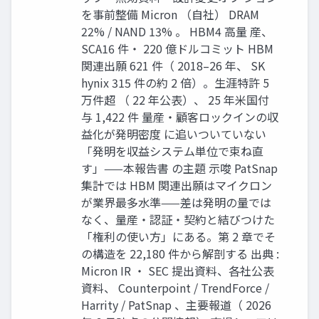
を事前整備 Micron （自社） DRAM
22% / NAND 13% 。 HBM4 高量 産、
SCA16 件・ 220 億ドルコミット HBM
関連出願 621 件（ 2018–26 年、 SK
hynix 315 件の約 2 倍）。生涯特許 5
万件超 （ 22 年公表）、 25 年米国付
与 1,422 件 量産・顧客ロックインの収
益化が発明密度 に追いついていない
「発明を収益システム単位で束ね直
す」——本報告書 の主題 示唆 PatSnap
集計では HBM 関連出願はマイクロン
が業界最多水準——差は発明の量では
なく、量産・認証・契約と結びつけた
「権利の使い方」にある。第 2 章でそ
の構造を 22,180 件から解剖する 出典 :
Micron IR ・ SEC 提出資料、各社公表
資料、 Counterpoint / TrendForce /
Harrity / PatSnap 、主要報道（ 2026