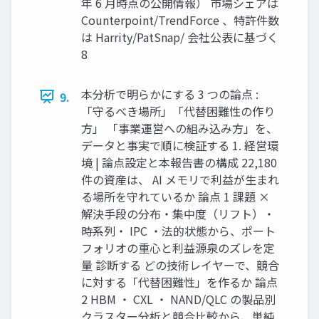
年 6 月時点の公開情報） 市場シェアは
Counterpoint/TrendForce 、特許件数
は Harrity/PatSnap/ 会社公表に基づく
8
本分析で明らかにする 3 つの論点 :
9.
「守るべき場所」「代替困難性の作り
方」 「事業運営への組み込み方」を、
データと事実で順に検証する 1. 経営環
境 | 論点設定と本報告書の構成 22,180
件の資産は、 AI メモリで利益が生まれ
る場所を守れているか 論点 1 課題 ×
解決手段の分布・集中度（リフト）・
時系列・ IPC ・法的状態から、ポート
フォリオの重心と利益源泉のズレを定
量 診断する どの技術レイヤーで、競合
に対する「代替困難性」を作るか 論点
2 HBM ・ CXL ・ NAND/QLC の製品別
クラスター分析と競合比較から、単純