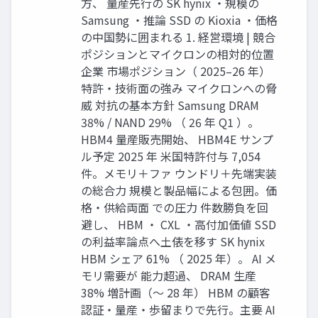
方、 量産先行の SK hynix ・規模の
Samsung ・推論 SSD の Kioxia ・価格
の中国勢に囲まれる 1. 経営環境 | 競合
ポジションとマイクロンの相対的位置
企業 市場ポジション（ 2025–26 年）
特許・技術面の強み マイクロンへの脅
威 対抗の基本方針 Samsung DRAM
38% / NAND 29% （ 26 年 Q1 ）。
HBM4 量産販売開始、 HBM4E サンプ
ル予定 2025 年 米国特許付与 7,054
件。メモリ＋ファ ウンドリ＋先端実装
の総合力 規模と製品幅による包囲。価
格・供給両面 での圧力 件数勝負を回
避し、 HBM ・ CXL ・高付加価値 SSD
の利益率論点へ土俵を移す SK hynix
HBM シェア 61% （ 2025 年）。 AI メ
モリ需要が 能力超過、 DRAM 生産
38% 増計画（〜 28 年） HBM の顧客
認証・量産・歩留まりで先行。主要 AI