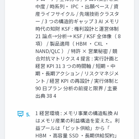
中度 / 時系列・ IPC ・出願ペース / 資
産ライフサイクル / 先端技術クラスタ
ー / 3 つの構造的ギャップ 3 AI メモリ
時代の知財 KSF : 権利設計と運営体制
21 論点→分析→ KSF / KSF 全体像（ 8
項） / 製品適用（ HBM ・ CXL ・
NAND/QLC ） / 特許 × 営業秘密 / 競
合対抗マトリクス 4 提言 : 実行計画と
経営 KPI 31 3 つの時間軸 / 短期・中
期・長期アクション / リスクマネジメ
ント / 経営 KPI の再設計 / 実行体制と
90 日プラン 分析の前提と限界 / 主要
出典 38 4
1 経営環境 : メモリ事業の構造転換 AI
5.
はメモリ産業の利益構造を変えた。利
益プールは「ビット供給」から「
HBM ・高容量 SSD ・長期供給契約」