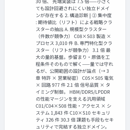
30 倍、 先端実装は 7.5 倍——小さく
ても設計回避されにくい独立ドメイ
ンが存在する 2. 構造診断 | ② 集中度
: 期待値比（リフト）による戦略クラ
スターの抽出 A. 規模型クラスター
（件数が競争力） C08×S03 製造 ×
プロセス 3,010 件 B. 専門特化型クラ
スター（リフトが競争力） 3.1 倍 最
大の量的基盤。歩留まり・原価を工
程条件そのもので解く——量では守れ
るが、公開範囲の設計が論点（→ 3
章 特許 × 営業秘密） C05×S05 電気
× 回路 977 件 2.1 倍 信号品質 × タ
イミング制御。 HBM/DDR5/LPDDR
の性能マージンを支える汎用領域
C01/C04×S08 性能・アクセス × シ
ステム 1,843 件 C10×S10 セキュリ
ティ 326 件 30.3 倍 課題も手段もセキ
ュリティで完結する独立ドメイン。