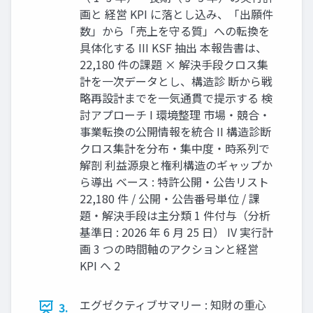
画と 経営 KPI に落とし込み、「出願件
数」から「売上を守る質」への転換を
具体化する III KSF 抽出 本報告書は、
22,180 件の課題 × 解決手段クロス集
計を一次データとし、構造診 断から戦
略再設計までを一気通貫で提示する 検
討アプローチ I 環境整理 市場・競合・
事業転換の公開情報を統合 II 構造診断
クロス集計を分布・集中度・時系列で
解剖 利益源泉と権利構造のギャップか
ら導出 ベース : 特許公開・公告リスト
22,180 件 / 公開・公告番号単位 / 課
題・解決手段は主分類 1 件付与（分析
基準日 : 2026 年 6 月 25 日） IV 実行計
画 3 つの時間軸のアクションと経営
KPI へ 2
エグゼクティブサマリー : 知財の重心
3.