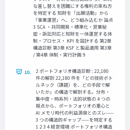
な差し替えを困難にする権利の束ね方
を特定する 知財を「出願活動」から
「事業運営」へ、どう組み込むか 論点
3 SCA ・共同開発・標準化・営業秘
密・訴訟対応と知財を一体運営する体
制・プロセス・ KPI を設計する 第2章
構造診断 第3章 KSF と製品適用 第3章
/ 第4章 体制・実行計画 9
2 ポートフォリオ構造診断 : 22,180
10.
件の解剖 22,180 件を「どの技術ボト
ルネック（課題）を、どの手段で解
いたか」の構造で解剖する。分布・
集中度・時系列・法的状態の 4 つの
視点から、ポートフォリオの重心と
AI メモリ時代の利益源泉とのズレ——
3 つの構造的ギャップ——を特定する
1 2 3 4 経営環境 ポートフォリオ構造