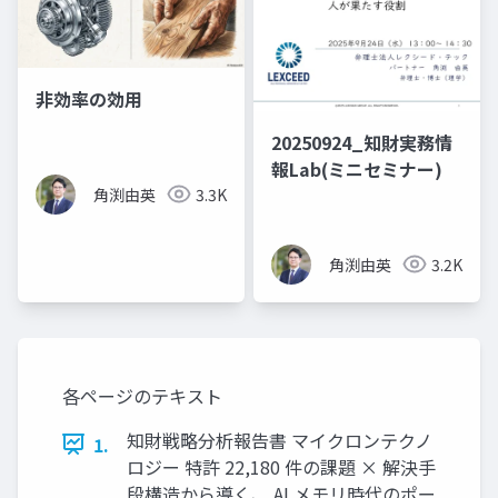
非効率の効用
20250924_知財実務情
報Lab(ミニセミナー)
角渕由英
3.3K
角渕由英
3.2K
各ページのテキスト
知財戦略分析報告書 マイクロンテクノ
1.
ロジー 特許 22,180 件の課題 × 解決手
段構造から導く、 AI メモリ時代のポー