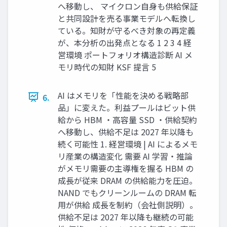
へ移動し、 マイクロン自身も供給保証
と共同設計を売る事業モデルへ転換し
ている。知財が守るべき対象の再定義
が、本分析の出発点となる 1 2 3 4 経
営環境 ポートフォリオ構造診断 AI メ
モリ時代の知財 KSF 提言 5
AI はメモリを「性能を決める戦略部
6.
品」に変えた。利益プールはビット供
給から HBM ・高容量 SSD ・供給契約
へ移動し、供給不足は 2027 年以降も
続く可能性 1. 経営環境 | AI によるメモ
リ産業の構造変化 需要 AI 学習・推論
がメモリ需要の主導権を握る HBM の
成長が従来 DRAM の供給能力を圧迫。
NAND でもクリーンルームの DRAM 転
用が供給 成長を制約（会社側説明）。
供給不足は 2027 年以降も継続の可能