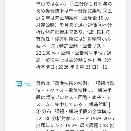
単位ではない） ②主分類 1 件付与の
ため複合技術は単一分類に集約 ③直
近 2 年は未公開案件（出願後 18 カ
月非公開）を含まず過小評価 ④本分
析は傾向把握用であり、個別権利の
有効性・侵害判断には別途精査が必
要 ベース : 特許公開・公告リスト
22,180 件 / 公開・公告番号単位 / 課
題・解決手段は主分類 1 件付与（分
析基準日 : 2026 年 6 月 25 日） 11
骨格は「量産技術の知財」 : 課題は製
12.
造・アクセス・電気特性に、 解決手
段は製造プロセス・回路・素子・シ
ステムに集中している 2. 構造診断 |
① 分布 : 課題・解決手段の全体構成
22,180 分析対象レコード 1969–2026
出願年レンジ 19.2% 最大課題 C08 製