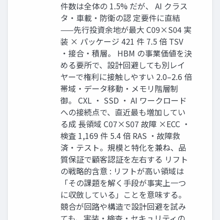
件数は全体の 1.5% だが、 AI クラス
タ・車載・防衛の認 定要件に直結
——先行投資余地が最大 C09×S04 実
装 × パッケージ 421 件 7.5 倍 TSV
・接合・積層。 HBM の事業価値を決
める要所で、設計回避しても別レイ
ヤーで権利に接触しやすい 2.0–2.6 倍
帯域・データ移動・メモリ階層制
御。 CXL ・ SSD ・ AI ワークロード
への接続点で、直近最も増加してい
る成 長領域 C07×S07 故障 ×ECC ・
検査 1,169 件 5.4 倍 RAS ・故障救
済・テスト。規模と特化を兼ね、品
質保証で顧客認証を左右する リフト
の戦略的含意 : リフトが高い領域は
「その課題を解く手段が事実上一つ
に収斂している」ことを意味する。
競合が回路や構造で設計回避を試み
ても、実装・検査・セキュリティの