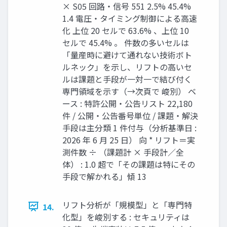
× S05 回路・信号 551 2.5% 45.4%
1.4 電圧・タイミング制御による高速
化 上位 20 セルで 63.6% 、上位 10
セルで 45.4% 。 件数の多いセルは
「量産時に避けて通れない技術ボト
ルネック」を示し、リフトの高いセ
ルは課題と手段が一対一で結び付く
専門領域を示す（→次頁で 峻別） ベ
ース : 特許公開・公告リスト 22,180
件 / 公開・公告番号単位 / 課題・解決
手段は主分類 1 件付与（分析基準日 :
2026 年 6 月 25 日） 向 * リフト＝実
測件数 ÷ （課題計 × 手段計／全
体） : 1.0 超で「その課題は特にその
手段で解かれる」傾 13
リフト分析が「規模型」と「専門特
14.
化型」を峻別する : セキュリティは