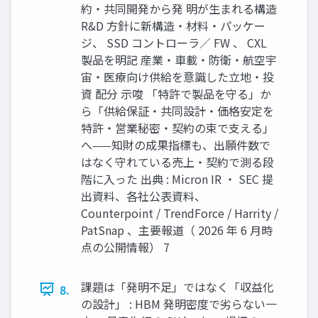
約・共同開発から発 明が生まれる構造
R&D 方針に新構造・材料・パッケー
ジ、 SSD コントローラ／ FW 、 CXL
製品を明記 産業・車載・防衛・航空宇
宙・医療向け供給を意識した立地・投
資 配分 示唆 「特許で製品を守る」か
ら「供給保証・共同設計・価格安定を
特許・営業秘密・契約の束で支える」
へ——知財の成果指標も、出願件数で
はなく守れている売上・契約で測る段
階に入った 出典 : Micron IR ・ SEC 提
出資料、各社公表資料、
Counterpoint / TrendForce / Harrity /
PatSnap 、主要報道（ 2026 年 6 月時
点の公開情報） 7
課題は「発明不足」ではなく「収益化
8.
の設計」 : HBM 発明密度で劣らない一