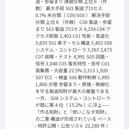
造・歩留まり 課題分類 上位 6 （件
数） 最大手段 S03 製造プロセス
0.7% 未分類（ C00/S00 ） 解決手段
分類 上位 6 （件数） C08 製造・歩留
まり S03 製造プロセス 4,254 C04 ア
クセス制御 2,402 C01 性能・高速化
3,830 S01 素子・セル構造 3,402 S08
システム・コントローラ 3,363 2,675
C07 故障・テスト 4,991 S05 回路・
信号 3,048 C05 電気特性・信号 C03
高集積・大容量 22.5% 2,313 1,920
S07 ECC ・検査 S06 動作制御 1,995
1,800 示唆 歩留まり・原価・微細化
を守る製造知財が最大の基盤である
一方、 S08 システム・コントローラ
が既に第 4 位（ 15.2% ）に浮上——
「作る知財」と「使いこなす知財」
の二重 構造が形成されている ベース
: 特許公開・公告リスト 22,180 件 /