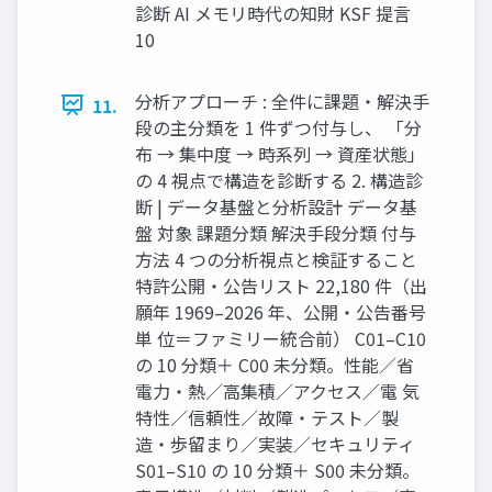
診断 AI メモリ時代の知財 KSF 提言
10
分析アプローチ : 全件に課題・解決手
11.
段の主分類を 1 件ずつ付与し、 「分
布 → 集中度 → 時系列 → 資産状態」
の 4 視点で構造を診断する 2. 構造診
断 | データ基盤と分析設計 データ基
盤 対象 課題分類 解決手段分類 付与
方法 4 つの分析視点と検証すること
特許公開・公告リスト 22,180 件（出
願年 1969–2026 年、公開・公告番号
単 位＝ファミリー統合前） C01–C10
の 10 分類＋ C00 未分類。性能／省
電力・熱／高集積／アクセス／電 気
特性／信頼性／故障・テスト／製
造・歩留まり／実装／セキュリティ
S01–S10 の 10 分類＋ S00 未分類。