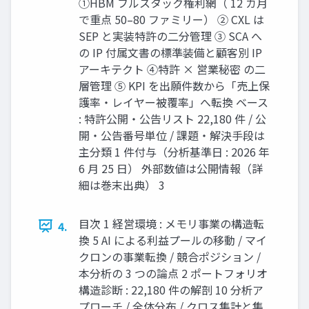
①HBM フルスタック権利網（ 12 カ月
で重点 50–80 ファミリー） ② CXL は
SEP と実装特許の二分管理 ③ SCA へ
の IP 付属文書の標準装備と顧客別 IP
アーキテクト ④特許 × 営業秘密 の二
層管理 ⑤ KPI を出願件数から「売上保
護率・レイヤー被覆率」へ転換 ベース
: 特許公開・公告リスト 22,180 件 / 公
開・公告番号単位 / 課題・解決手段は
主分類 1 件付与（分析基準日 : 2026 年
6 月 25 日） 外部数値は公開情報（詳
細は巻末出典） 3
目次 1 経営環境 : メモリ事業の構造転
4.
換 5 AI による利益プールの移動 / マイ
クロンの事業転換 / 競合ポジション /
本分析の 3 つの論点 2 ポートフォリオ
構造診断 : 22,180 件の解剖 10 分析ア
プローチ / 全体分布 / クロス集計と集