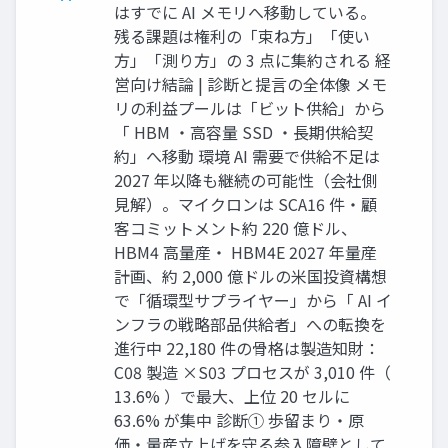
はすでに AI メモリへ移動している。
残る課題は権利の「束ね方」「使い
方」「測り方」の 3 点に集約される 経
営向け結論 | 診断と提言の全体像 メモ
リの利益プールは「ビット供給」から
「 HBM ・高容量 SSD ・長期供給契
約」へ移動 環境 AI 需要で供給不足は
2027 年以降も継続の可能性（会社側
見解）。マイクロンは SCA16 件・顧
客コミットメント約 220 億ドル、
HBM4 高量産・ HBM4E 2027 年量産
計画、約 2,000 億ドルの米国投資構想
で「循環型サプライヤー」から「 AI イ
ンフラの戦略部品供給者」への転換を
進行中 22,180 件の骨格は製造知財：
C08 製造 ×S03 プロセスが 3,010 件（
13.6% ）で最大、上位 20 セルに
63.6% が集中 診断① 歩留まり・原
価・量産立上げを守る参入障壁として