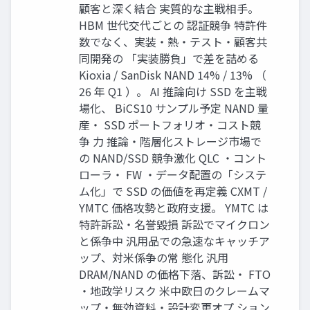
顧客と深く結合 実質的な主戦相手。
HBM 世代交代ごとの 認証競争 特許件
数でなく、実装・熱・テスト・顧客共
同開発の 「実装勝負」で差を詰める
Kioxia / SanDisk NAND 14% / 13% （
26 年 Q1 ）。 AI 推論向け SSD を主戦
場化、 BiCS10 サンプル予定 NAND 量
産・ SSD ポートフォリオ・コスト競
争 力 推論・階層化ストレージ市場で
の NAND/SSD 競争激化 QLC ・コント
ローラ・ FW ・データ配置の「システ
ム化」で SSD の価値を再定義 CXMT /
YMTC 価格攻勢と政府支援。 YMTC は
特許訴訟・名誉毀損 訴訟でマイクロン
と係争中 汎用品での急速なキャッチア
ップ、対米係争の常 態化 汎用
DRAM/NAND の価格下落、訴訟・ FTO
・地政学リスク 米中欧日のクレームマ
ップ・無効資料・設計変更オプ ション