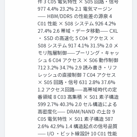
件 3 C05 電気特性 × S05 回路・信号
977 4.4% 23.2% 2.1 電気マージン
—— HBM/DDR5 の性能差の源泉 4
C01 性能 × S08 システム 926 4.2%
27.4% 2.6 帯域・データ移動—— CXL
・ SSD の高速化 5 C04 アクセス ×
S08 システム 917 4.1% 31.5% 2.0 メ
モリ階層制御——プーリング・キャッ
シュ 6 C04 アクセス × S06 動作制御
712 3.2% 34.7% 2.9 読み書き・リフ
レッシュの直接制御 7 C04 アクセス
× S05 回路・信号 631 2.8% 37.6%
1.2 アクセス回路——高帯域時代の定
番領域 8 C03 高集積 × S01 素子構造
599 2.7% 40.3% 2.0 セル構造による
高密度化—— DRAM/NAND の土台 9
C05 電気特性 × S01 素子構造 587
2.6% 42.9% 1.4 構造起点の信号品質
—— I/O ・ビット線設計 10 C01 性能