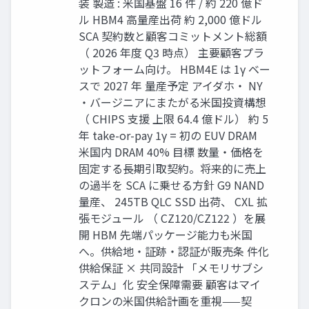
装 製造 : 米国基盤 16 件 / 約 220 億ド
ル HBM4 高量産出荷 約 2,000 億ドル
SCA 契約数と顧客コミットメント総額
（ 2026 年度 Q3 時点） 主要顧客プラ
ットフォーム向け。 HBM4E は 1γ ベー
スで 2027 年 量産予定 アイダホ・ NY
・バージニアにまたがる米国投資構想
（ CHIPS 支援 上限 64.4 億ドル） 約 5
年 take-or-pay 1γ = 初の EUV DRAM
米国内 DRAM 40% 目標 数量・価格を
固定する長期引取契約。将来的に売上
の過半を SCA に乗せる方針 G9 NAND
量産、 245TB QLC SSD 出荷、 CXL 拡
張モジュール （ CZ120/CZ122 ）を展
開 HBM 先端パッケージ能力も米国
へ。供給地・証跡・認証が販売条 件化
供給保証 × 共同設計 「メモリサブシ
ステム」化 安全保障需要 顧客はマイ
クロンの米国供給計画を重視——契