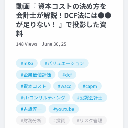
動画『 資本コストの決め方を
会計士が解説！DCF法には●●
が足りない！ 』で投影した資
料
148 Views
June 30, 25
#m&a
#バリュエーション
#企業価値評価
#dcf
#資本コスト
#wacc
#capm
#strコンサルティング
#公認会計士
#古旗淳一
#youtube
#財務分析
#投資
#リスク管理