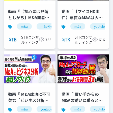
動画『【初心者は見落
動画『【マイスHD事
としがち】M&A業者の
件】悪質なM&Aは大手
「テール条項」悪用ト
仲介が提案した？ルシ
m&a
m&a仲介
テール条項
m&a
youtube
youtube
ラブル３選』で投影し
アン以上の激震かも 』
た資料
で投影した資料
STRコンサ
STRコンサ
733
616
ルティング
ルティング
動画『 M&A成功に不可
動画『 買い手からの
欠な「ビジネス分析」
M&Aの誘いに乗るとこ
の実践ノウハウ 』で投
んな仕組みで損しま
m&a
youtube
バリュエーション
m&a
youtube
企業価
影した資料
す！【M&A相談