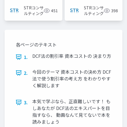
FAQ】』で投影した資
STRコンサ
STRコンサ
451
398
料
ルティング
ルティング
各ページのテキスト
DCF法の割引率 資本コストの 決まり方
1.
今回のテーマ 資本コストの決め方 DCF
2.
法で使う割引率の考え方 をわかりやす
く解説します
本気で学ぶなら、正直難しいです！ も
3.
しあなたが DCF法のエキスパートを目
指すなら、 動画なんて見てないで本を
読みましょう