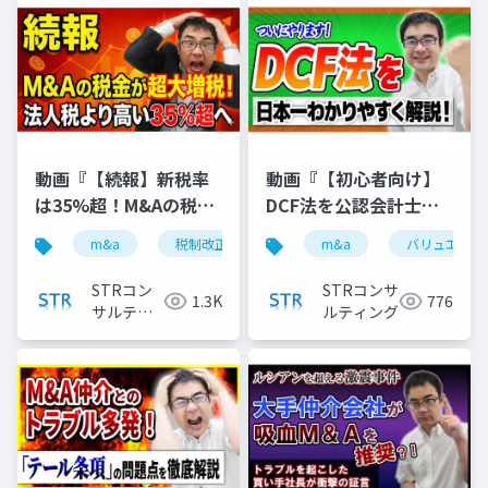
動画『【続報】新税率
動画『【初心者向け】
は35%超！M&Aの税金
DCF法を公認会計士が
が大幅増税｜3.5億円か
日本一わかりやすく解
m&a
税制改正
税金ミニマム課税
m&a
バリュエーシ
税理士
ら対象に』で投影した
説 』で投影した資料
資料
STRコン
STRコンサ
1.3K
776
サルティ
ルティング
ング