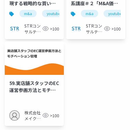
現する戦略的な買い手
系講座＃２「M&A価値
探しのポイント｜高く
の評価」のリアルを買
m&a
youtube
バリュエーション
m&a
youtube
企業価
売るM&A体系講座＃
収担当者が解説 』で投
５』で投影した資料
影した資料
STRコン
STRコン
>100
>100
サルティ
サルティ
ング
ング
59.実店舗スタッフのEC
運営参画方法とモチベ
ーション管理
株式会社
>100
メイクア
ップ