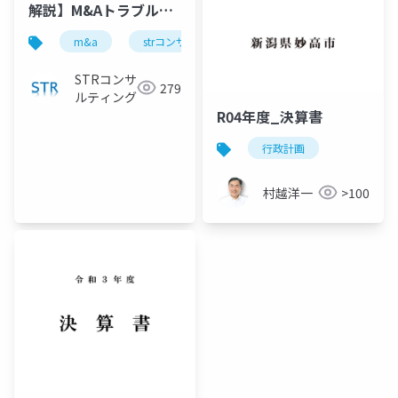
解説】M&Aトラブルを
防ぐ貸借対照表の説明
m&a
strコンサルティング
公認会計士
古
ポイント｜業者任せだ
と大損します！』で投
STRコンサ
279
影した資料
ルティング
R04年度_決算書
行政計画
村越洋一
>100