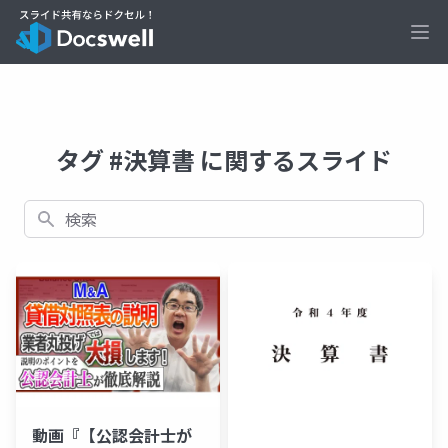
Ope
タグ #決算書 に関するスライド
検索
動画『【公認会計士が